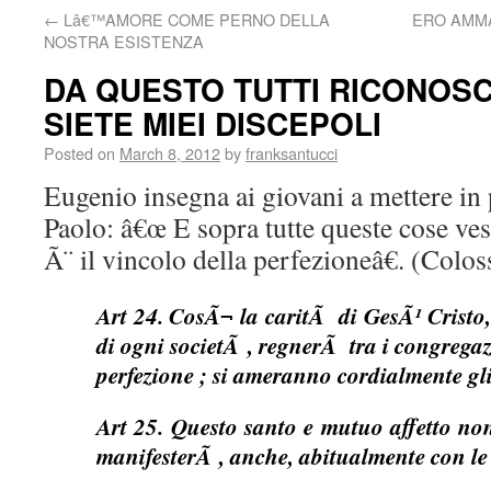
←
Lâ€™AMORE COME PERNO DELLA
ERO AMMA
NOSTRA ESISTENZA
DA QUESTO TUTTI RICONOS
SIETE MIEI DISCEPOLI
Posted on
March 8, 2012
by
franksantucci
Eugenio insegna ai giovani a mettere in p
Paolo: â€œ E sopra tutte queste cose ves
Ã¨ il vincolo della perfezioneâ€. (Colos
Art 24. CosÃ¬ la caritÃ di GesÃ¹ Cristo,
di ogni societÃ , regnerÃ tra i congregazi
perfezione ; si ameranno cordialmente gli 
Art 25. Questo santo e mutuo affetto no
manifesterÃ , anche, abitualmente con l