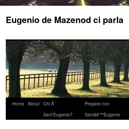
Eugenio de Mazenod ci parla
Home
About
Chi Ã¨
Pregare con
Sant’Eugenio?
Santâ€™Eugenio