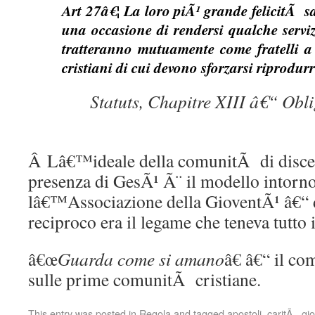
Art 27â€¦ La loro piÃ¹ grande felicitÃ s
una occasione di rendersi qualche serviz
tratteranno mutuamente come fratelli a 
cristiani di cui devono sforzarsi riprodurr
Statuts, Chapitre XIII â€“ Obli
Â Lâ€™ideale della comunitÃ di discep
presenza di GesÃ¹ Ã¨ il modello intorno 
lâ€™Associazione della GioventÃ¹ â€
reciproco era il legame che teneva tutto 
â€œ
Guarda come si amano
â€ â€“ il c
sulle prime comunitÃ cristiane.
This entry was posted in
Regola
and tagged
apostoli
,
caritÃ
,
gi