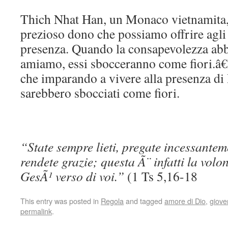
Thich Nhat Han, un Monaco vietnamita, s
prezioso dono che possiamo offrire agli 
presenza. Quando la consapevolezza abb
amiamo, essi sbocceranno come fiori.â€
che imparando a vivere alla presenza di 
sarebbero sbocciati come fiori.
“State sempre lieti, pregate incessantem
rendete grazie; questa Ã¨ infatti la vol
GesÃ¹ verso di voi.”
(1 Ts 5,16-18
This entry was posted in
Regola
and tagged
amore di Dio
,
giove
permalink
.