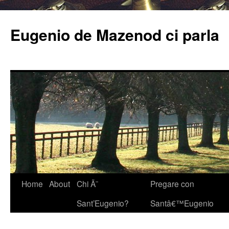
Eugenio de Mazenod ci parla
Home
About
Chi Ã¨
Pregare con
Sant’Eugenio?
Santâ€™Eugenio