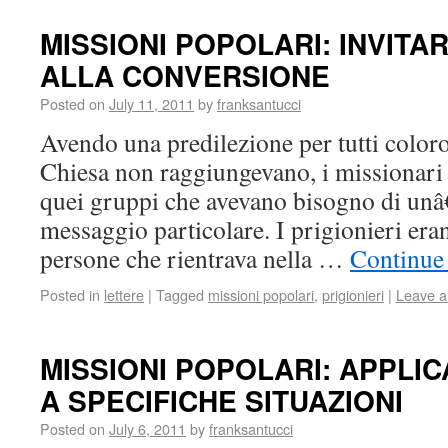
MISSIONI POPOLARI: INVITA
ALLA CONVERSIONE
Posted on
July 11, 2011
by
franksantucci
Avendo una predilezione per tutti coloro 
Chiesa non raggiungevano, i missionari 
quei gruppi che avevano bisogno di un
messaggio particolare. I prigionieri er
persone che rientrava nella …
Continue
Posted in
lettere
|
Tagged
missioni popolari
,
prigionieri
|
Leave 
MISSIONI POPOLARI: APPLI
A SPECIFICHE SITUAZIONI
Posted on
July 6, 2011
by
franksantucci