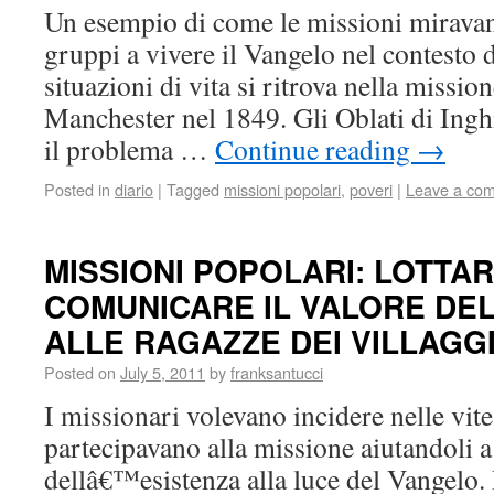
Un esempio di come le missioni miravano
gruppi a vivere il Vangelo nel contesto d
situazioni di vita si ritrova nella missio
Manchester nel 1849. Gli Oblati di Ingh
il problema …
Continue reading
→
Posted in
diario
|
Tagged
missioni popolari
,
poveri
|
Leave a co
MISSIONI POPOLARI: LOTTA
COMUNICARE IL VALORE DEL
ALLE RAGAZZE DEI VILLAGG
Posted on
July 5, 2011
by
franksantucci
I missionari volevano incidere nelle vite
partecipavano alla missione aiutandoli a
dellâ€™esistenza alla luce del Vangelo. I