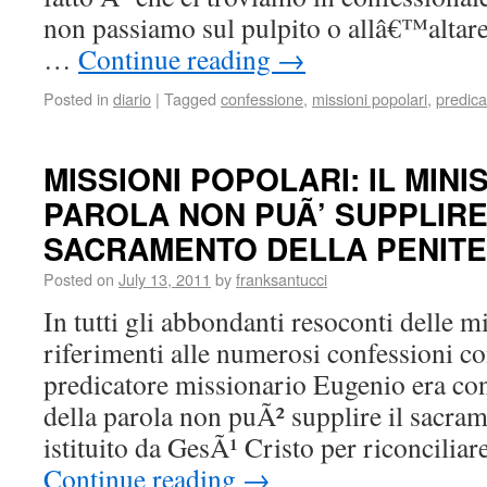
non passiamo sul pulpito o allâ€™altare
…
Continue reading
→
Posted in
diario
|
Tagged
confessione
,
missioni popolari
,
predic
MISSIONI POPOLARI: IL MIN
PAROLA NON PUÃ’ SUPPLIRE
SACRAMENTO DELLA PENIT
Posted on
July 13, 2011
by
franksantucci
In tutti gli abbondanti resoconti delle m
riferimenti alle numerosi confessioni c
predicatore missionario Eugenio era con
della parola non puÃ² supplire il sacram
istituito da GesÃ¹ Cristo per riconcili
Continue reading
→