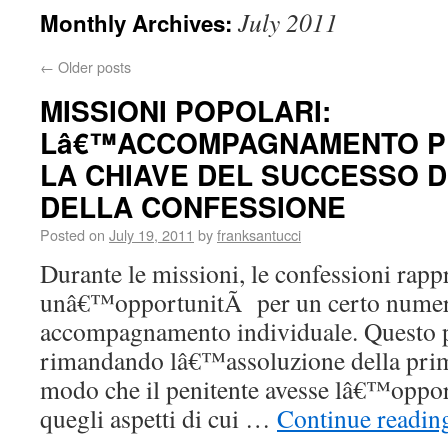
July 2011
Monthly Archives:
←
Older posts
MISSIONI POPOLARI:
Lâ€™ACCOMPAGNAMENTO P
LA CHIAVE DEL SUCCESSO D
DELLA CONFESSIONE
Posted on
July 19, 2011
by
franksantucci
Durante le missioni, le confessioni rap
unâ€™opportunitÃ per un certo numero
accompagnamento individuale. Questo p
rimandando lâ€™assoluzione della prim
modo che il penitente avesse lâ€™oppor
quegli aspetti di cui …
Continue readi