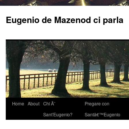
Eugenio de Mazenod ci parla
Home
About
Chi Ã¨
Pregare con
Sant’Eugenio?
Santâ€™Eugenio