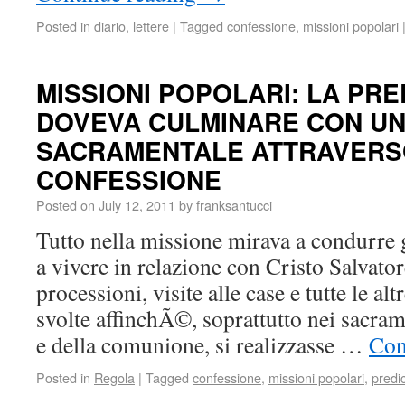
Posted in
diario
,
lettere
|
Tagged
confessione
,
missioni popolari
MISSIONI POPOLARI: LA PR
DOVEVA CULMINARE CON UN
SACRAMENTALE ATTRAVERS
CONFESSIONE
Posted on
July 12, 2011
by
franksantucci
Tutto nella missione mirava a condurre gl
a vivere in relazione con Cristo Salvator
processioni, visite alle case e tutte le a
svolte affinchÃ©, soprattutto nei sacram
e della comunione, si realizzasse …
Con
Posted in
Regola
|
Tagged
confessione
,
missioni popolari
,
predi