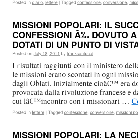
Posted in
diario
,
lettere
|
Tagged
confessione
,
conversione
,
miss
MISSIONI POPOLARI: IL SU
CONFESSIONI Ã‰ DOVUTO A
DOTATI DI UN PUNTO DI VIS
Posted on
July 18, 2011
by
franksantucci
I risultati raggiunti con il ministero del
le missioni erano scontati in ogni missi
dagli Oblati. Inizialmente cioâ€™ era do
provocata dalla rivoluzione francese e da
cui lâ€™incontro con i missionari …
C
Posted in
lettere
|
Tagged
confessione
,
conversione
,
missioni po
MISSIONI POPOLARI: LA NEC