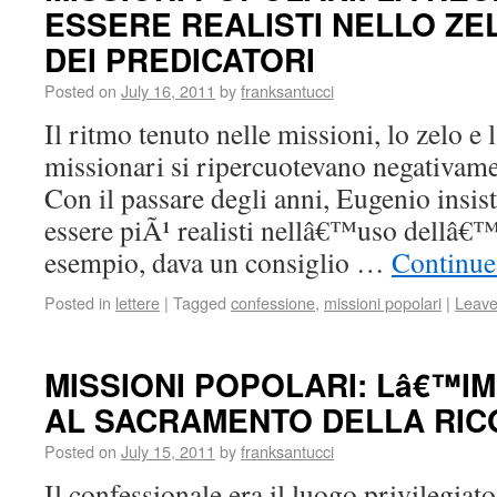
ESSERE REALISTI NELLO ZE
DEI PREDICATORI
Posted on
July 16, 2011
by
franksantucci
Il ritmo tenuto nelle missioni, lo zelo e
missionari si ripercuotevano negativamen
Con il passare degli anni, Eugenio insis
essere piÃ¹ realisti nellâ€™uso dellâ€™
esempio, dava un consiglio …
Continue
Posted in
lettere
|
Tagged
confessione
,
missioni popolari
|
Leave
MISSIONI POPOLARI: Lâ€™I
AL SACRAMENTO DELLA RIC
Posted on
July 15, 2011
by
franksantucci
Il confessionale era il luogo privilegiat