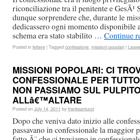
riconciliazione tra il penitente e GesÃ¹ 
dunque sorprendere che, durante le miss
dedicassero ogni momento disponibile a 
schema era stato stabilito …
Continue r
Posted in
lettere
|
Tagged
confessione
,
missioni popolari
|
Leave
MISSIONI POPOLARI: CI TRO
CONFESSIONALE PER TUTTO
NON PASSIAMO SUL PULPITO
ALLâ€™ALTARE
Posted on
July 14, 2011
by
franksantucci
Dopo che veniva dato inizio alle confess
passavano in confessionale la maggior pa
fatto Ã¨ che ci troviamo in confessionale