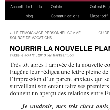
Aller
Accueil
Le but du
Oblate
Qui est Eu
au
blog
Communications
Mazenod?
contenu
←
LE TÉMOIGNAGE PERSONNEL COMME
GUIDE
SOURCE DE VOCATIONS
NOURRIR LA NOUVELLE PLA
Publié le
août 31, 2013
par
franksantucci
Très tôt après l’arrivée de la nouvelle
Eugène leur rédigea une lettre pleine de
l’impression d’un parent anxieux qui se
surveillant son enfant faire ses premiers
donnent un aperçu des relations entre Eu
Je voudrais, mes très chers amis