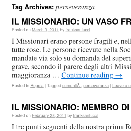
perseveranza
Tag Archives:
IL MISSIONARIO: UN VASO F
Posted on
March 3, 2011
by
franksantucci
I Missionari erano persone fragili e, nel
tutte rose. Le persone ricevute nella S
mandate via solo su domanda del superi
grave, secondo il parere degli altri Miss
maggioranza …
Continue reading
→
Posted in
Regola
|
Tagged
comunitÃ
,
perseveranza
|
Leave a 
IL MISSIONARIO: MEMBRO DI
Posted on
February 28, 2011
by
franksantucci
I tre punti seguenti della nostra prima