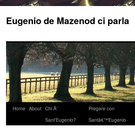
Eugenio de Mazenod ci parla
Home
About
Chi Ã¨
Pregare con
Sant’Eugenio?
Santâ€™Eugenio