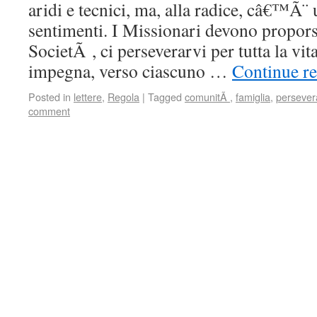
aridi e tecnici, ma, alla radice, câ€™Ã¨ 
sentimenti. I Missionari devono propors
SocietÃ , ci perseverarvi per tutta la vi
impegna, verso ciascuno …
Continue r
Posted in
lettere
,
Regola
|
Tagged
comunitÃ
,
famiglia
,
persever
comment