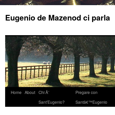
Eugenio de Mazenod ci parla
Home
About
Chi Ã¨
Pregare con
Sant’Eugenio?
Santâ€™Eugenio