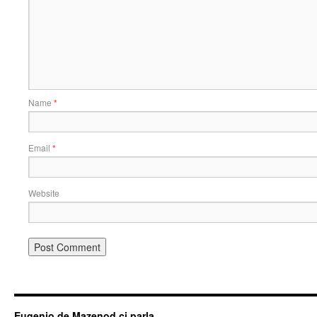
Name
*
Email
*
Website
Eugenio de Mazenod ci parla