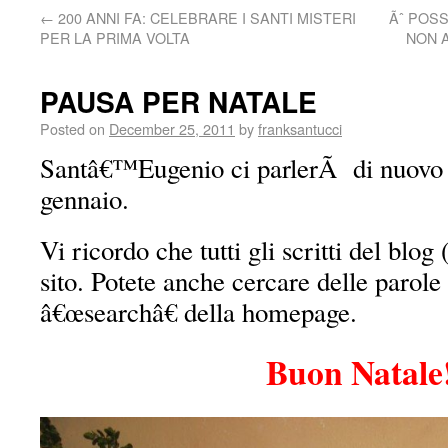
←
200 ANNI FA: CELEBRARE I SANTI MISTERI
Ãˆ POSS
PER LA PRIMA VOLTA
NON 
PAUSA PER NATALE
Posted on
December 25, 2011
by
franksantucci
Santâ€™Eugenio ci parlerÃ di nuovo 
gennaio.
Vi ricordo che tutti gli scritti del blo
sito. Potete anche cercare delle parole
â€œsearchâ€ della homepage.
Buon Natale