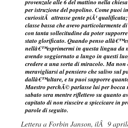
provenzale alle 6 del mattino nella chie
per istruzione del popolino. Come puoi i
curiositÃ attrasse gente piÃ¹ qualificata;
classe bassa che avevo particolarmente d
con tanta sollecitudine da poter supporre
stato glorificato. Quando penso allâ€™e
nellâ€™esprimermi in questa lingua da 
avendo soggiornato a lungo in questi luog
credere a una sorta di miracolo. Ma no
meravigliarsi al pensiero che salivo sul 
dallâ€™altare, e tu puoi supporre quanto 
Maestro perchÃ© parlasse lui per bocca mi
sabato sera mentre riflettevo su quanto a
capitato di non riuscire a spiccicare in p
parole di seguito.
Lettera a Forbin Janson, ilÂ 9 ap
ri