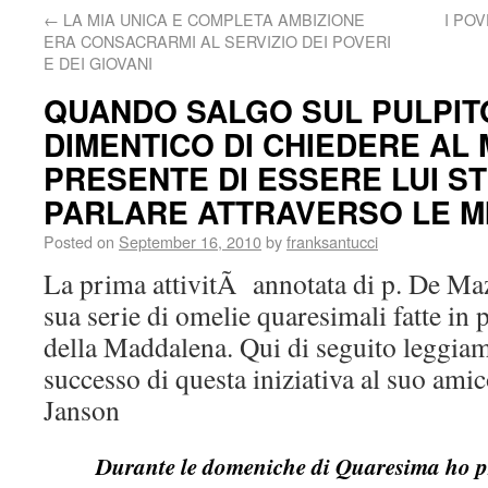
←
LA MIA UNICA E COMPLETA AMBIZIONE
I POV
ERA CONSACRARMI AL SERVIZIO DEI POVERI
E DEI GIOVANI
QUANDO SALGO SUL PULPIT
DIMENTICO DI CHIEDERE AL
PRESENTE DI ESSERE LUI S
PARLARE ATTRAVERSO LE M
Posted on
September 16, 2010
by
franksantucci
La prima attivitÃ annotata di p. De Ma
sua serie di omelie quaresimali fatte in
della Maddalena. Qui di seguito leggia
successo di questa iniziativa al suo ami
Janson
Durante le domeniche di Quaresima ho p