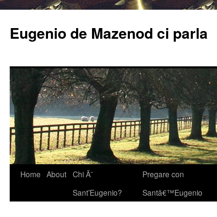
Eugenio de Mazenod ci parla
Home
About
Chi Ã¨
Pregare con
Sant’Eugenio?
Santâ€™Eugenio