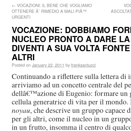
←
VOCAZIONI: IL BENE CHE VOGLIAMO
VOC
OTTENERE Ãˆ RIMEDIO A MALI PIÃ™
ASCOLTAT
URGENTI
VOCAZIONE: DOBBIAMO FO
NUCLEO PRONTO A DARE LA 
DIVENTI A SUA VOLTA FONTE 
ALTRI
Posted on
January 22, 2011
by
franksantucci
Continuando a riflettere sulla lettera di 
arriviamo ad un concetto centrale del pe
dellâ€™azione di Eugenio: formare un 
cellula generatrice di vita per il mondo.
noyau
, che descrive un gruppo capace di
per gli altri, come il nucleo in un gruppo
in un frutto, insomma il centro di qualco