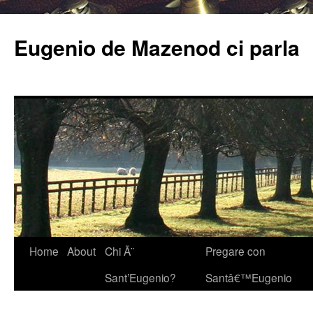
Eugenio de Mazenod ci parla
Home
About
Chi Ã¨
Pregare con
Sant’Eugenio?
Santâ€™Eugenio