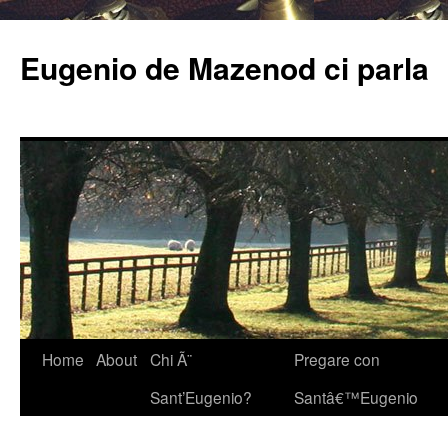
Eugenio de Mazenod ci parla
Home
About
Chi Ã¨
Pregare con
Sant’Eugenio?
Santâ€™Eugenio