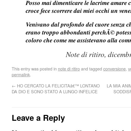
Posso mai dimenticare le lacrime amare ch
croce fece scorrere dai miei occhi un ven
Venivano dal profondo del cuore senza ch
erano troppo abbondanti perchÃ© potess
coloro che come me assistevano alla com
Note di ritiro, dicem
This entry was posted in
note di ritiro
and tagged
conversione
,
v
permalink
.
←
HO CERCATO LA FELICITAâ€™ LONTANO
LA MIA ANI
DA DIO E SONO STATO A LUNGO INFELICE
SODDIS
Leave a Reply