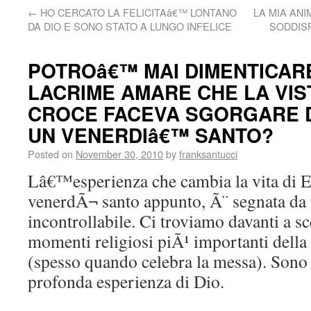
←
HO CERCATO LA FELICITAâ€™ LONTANO
LA MIA ANI
DA DIO E SONO STATO A LUNGO INFELICE
SODDIS
POTROâ€™ MAI DIMENTICAR
LACRIME AMARE CHE LA VIS
CROCE FACEVA SGORGARE DA
UN VENERDIâ€™ SANTO?
Posted on
November 30, 2010
by
franksantucci
Lâ€™esperienza che cambia la vita di E
venerdÃ¬ santo appunto, Ã¨ segnata da 
incontrollabile. Ci troviamo davanti a sc
momenti religiosi piÃ¹ importanti della
(spesso quando celebra la messa). Sono
profonda esperienza di Dio.