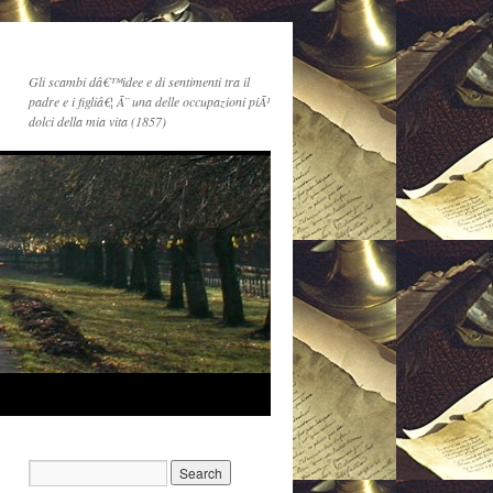
Gli scambi dâ€™idee e di sentimenti tra il
padre e i figliâ€¦ Ã¨ una delle occupazioni piÃ¹
dolci della mia vita (1857)