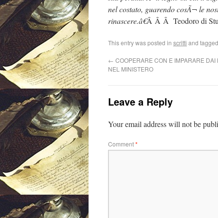
nel costato, guarendo cosÃ¬ le nostr
rinascere.â€
Â Â Â Teodoro di Stu
This entry was posted in
scritti
and tagge
←
COOPERARE CON E IMPARARE DAI L
NEL MINISTERO
Leave a Reply
Your email address will not be publ
Comment
*