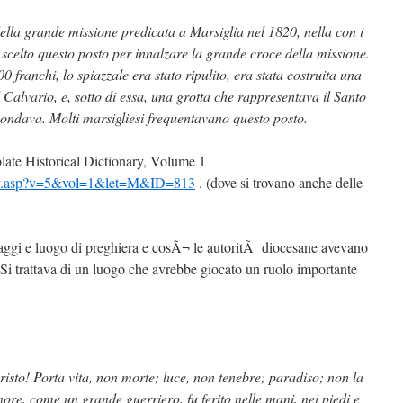
lla grande missione predicata a Marsiglia nel 1820, nella con i
a scelto questo posto per innalzare la grande croce della missione.
 franchi, lo spiazzale era stato ripulito, era stata costruita una
 Calvario, e, sotto di essa, una grotta che rappresentava il Santo
condava. Molti marsigliesi frequentavano questo posto.
late Historical Dictionary, Volume 1
ary.asp?v=5&vol=1&let=M&ID=813
. (dove si trovano anche delle
naggi e luogo di preghiera e cosÃ¬ le autoritÃ diocesane avevano
Si trattava di un luogo che avrebbe giocato un ruolo importante
to! Porta vita, non morte; luce, non tenebre; paradiso; non la
gnore, come un grande guerriero, fu ferito nelle mani, nei piedi e