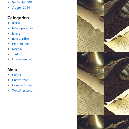
September 2010
August 2010
Categories
diario
lettera pastorale
lettere
note di ritiro
PREDICHE
Regola
scritti
Uncategorized
Meta
Log in
Entries feed
Comments feed
WordPress.org