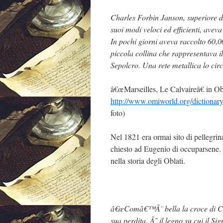
Charles Forbin Janson, superiore de
suoi modi veloci ed efficienti, avev
In pochi giorni aveva raccolto 60,000
piccola collina che rappresentava il
Sepolcro. Una rete metallica lo cir
â€œMarseilles, Le Calvaireâ€ in Ob
http://www.omiworld.org/diction
foto)
Nel 1821 era ormai sito di pellegri
chiesto ad Eugenio di occuparsene. 
nella storia degli Oblati.
â€œComâ€™Ã¨ bella la croce di Cris
sua perdita. Ãˆ il legno su cui il Si