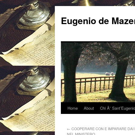
Eugenio de Mazen
Home
About
Chi Ã¨ Sant’Eugeni
←
COOPERARE CON E IMPARARE DAI L
NEL MINISTERO