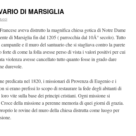
VARIO DI MARSIGLIA
tucci
 Francese aveva distrutto la magnifica chiesa gotica di Notre Dame
nte di Marsiglia fin dal 1205 ( parrocchia dal 10Â° secolo). Tutto
l campanile e il muro del santuario che si stagliava contro la parete
 forte di come la folla avesse perso di vista i valori positivi per cui
ata violenza avesse cancellato tutto quanto fosse in grado dare
ne durevole.
ne predicata nel 1820, i missionari di Provenza di Eugenio e i
n si erano prefissi lo scopo di restaurare la fede degli abitanti di
e loro vite sulla base dei principi cristiani. Ogni missione si
Croce della missione a perenne memoria di quei giorni di grazia.
 proprio le rovine del muro della chiesa distrutta come luogo per
ssione.