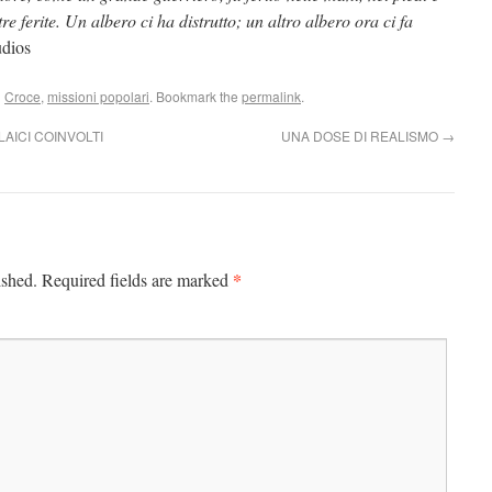
e ferite. Un albero ci ha distrutto; un altro albero ora ci fa
dios
d
Croce
,
missioni popolari
. Bookmark the
permalink
.
AICI COINVOLTI
UNA DOSE DI REALISMO
→
*
ished.
Required fields are marked