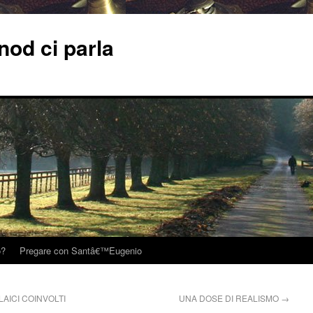
od ci parla
o?
Pregare con Santâ€™Eugenio
AICI COINVOLTI
UNA DOSE DI REALISMO
→