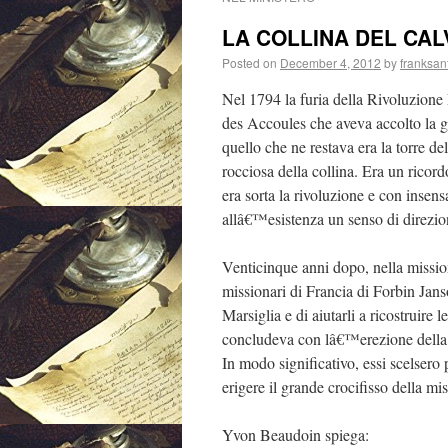
LA COLLINA DEL CAL
Posted on
December 4, 2012
by
franksan
Nel 1794 la furia della Rivoluzione
des Accoules che aveva accolto la ge
quello che ne restava era la torre de
rocciosa della collina. Era un ricordo
era sorta la rivoluzione e con insens
allâ€™esistenza un senso di direzio
Venticinque anni dopo, nella missio
missionari di Francia di Forbin Janso
Marsiglia e di aiutarli a ricostruire l
concludeva con lâ€™erezione della 
In modo significativo, essi scelsero
erigere il grande crocifisso della mi
Yvon Beaudoin spiega: