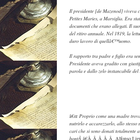
Il presidente [de Mazenod] viveva c
Petites Maries, a Marsiglia. Era sta
documenti che erano allegati. Il suo
del ritiro annuale. Nel 1819, la lett
duro lavoro di quellâ€™uomo.
Il rapporto tra padre e figlio era s
Presidente aveva gradito con giusti
parola e dallo zelo instancabile de
â€œ
Proprio come una madre trova 
nutrirlo e accarezzarlo, allo stess
cari che si sono donati totalmente a
bontÃ
â€Â Â Â Â Â Alfonso Lig