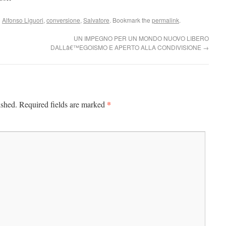
d
Alfonso Liguori
,
conversione
,
Salvatore
. Bookmark the
permalink
.
UN IMPEGNO PER UN MONDO NUOVO LIBERO
DALLâ€™EGOISMO E APERTO ALLA CONDIVISIONE
→
*
ished.
Required fields are marked