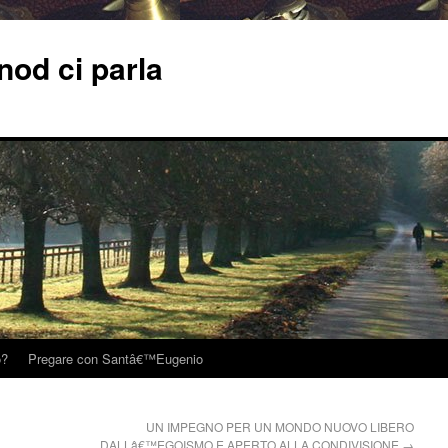
od ci parla
o?
Pregare con Santâ€™Eugenio
UN IMPEGNO PER UN MONDO NUOVO LIBERO
DALLâ€™EGOISMO E APERTO ALLA CONDIVISIONE
→