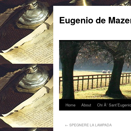
Eugenio de Mazen
Home
About
Chi Ã¨ Sant’Eugeni
←
SPEGNERE LA LAMPADA