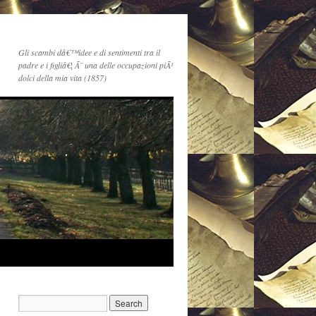
Gli scambi dâ€™idee e di sentimenti tra il
padre e i figliâ€¦ Ã¨ una delle occupazioni piÃ¹
dolci della mia vita (1857)