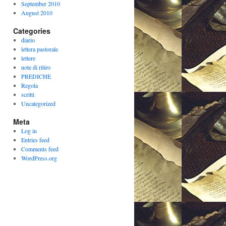
September 2010
August 2010
Categories
diario
lettera pastorale
lettere
note di ritiro
PREDICHE
Regola
scritti
Uncategorized
Meta
Log in
Entries feed
Comments feed
WordPress.org