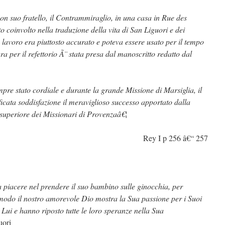
on suo fratello, il Contrammiraglio, in una casa in Rue des
to coinvolto nella traduzione della vita di San Liguori e dei
 lavoro era piuttosto accurato e poteva essere usato per il tempo
ura per il refettorio Ã¨ stata presa dal manoscritto redatto dal
empre stato cordiale e durante la grande Missione di Marsiglia, il
ficata soddisfazione il meraviglioso successo apportato dalla
l superiore dei Missionari di Provenzaâ€¦
Rey I p 256 â€“ 257
piacere nel prendere il suo bambino sulle ginocchia, per
o modo il nostro amorevole Dio mostra la Sua passione per i Suoi
 Lui e hanno riposto tutte le loro speranze nella Sua
uori