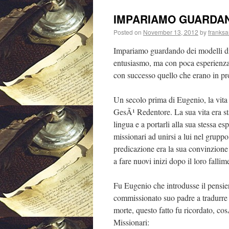
IMPARIAMO GUARDA
Posted on
November 13, 2012
by
franksa
Impariamo guardando dei modelli di
entusiasmo, ma con poca esperienza
con successo quello che erano in pr
Un secolo prima di Eugenio, la vita 
GesÃ¹ Redentore. La sua vita era sta
lingua e a portarli alla sua stessa e
missionari ad unirsi a lui nel gruppo
predicazione era la sua convinzione 
a fare nuovi inizi dopo il loro fallim
Fu Eugenio che introdusse il pensier
commissionato suo padre a tradurre 
morte, questo fatto fu ricordato, co
Missionari: