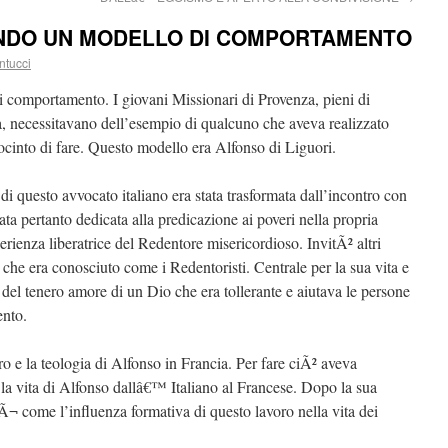
NDO UN MODELLO DI COMPORTAMENTO
ntucci
 comportamento. I giovani Missionari di Provenza, pieni di
, necessitavano dell’esempio di qualcuno che aveva realizzato
ocinto di fare. Questo modello era Alfonso di Liguori.
di questo avvocato italiano era stata trasformata dall’incontro con
ta pertanto dedicata alla predicazione ai poveri nella propria
sperienza liberatrice del Redentore misericordioso. InvitÃ² altri
 che era conosciuto come i Redentoristi. Centrale per la sua vita e
del tenero amore di un Dio che era tollerante e aiutava le persone
ento.
o e la teologia di Alfonso in Francia. Per fare ciÃ² aveva
la vita di Alfonso dallâ€™ Italiano al Francese. Dopo la sua
sÃ¬ come l’influenza formativa di questo lavoro nella vita dei