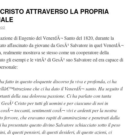
CRISTO ATTRAVERSO LA PROPRIA
NALE
ucci
cazione di Eugenio del VenerdÃ¬ Santo del 1820, durante la
stato affascinato da giovane da GesÃ¹ Salvatore in quel VenerdÃ¬
, realmente mostrava se stesso come un cooperatore della
to gli esempi e le virtÃ¹ di GesÃ¹ suo Salvatore ed era capace di
personale:
a fatto in questo eloquente discorso fu viva e profonda, ci ha
ellâ€™istruzione che ci ha dato il VenerdÃ¬ santo. Ha seguito il
rtanti della sua dolorosa passione. Ci ha parlato con tanta
sÃ¹ Cristo per tutti gli uomini e per ciascuno di noi in
e cosÃ¬ toccanti, sentimenti cosÃ¬ vivi e ardenti per la nostra
nto fervore, che eravamo rapiti di ammirazione e penetrati dalla
 ha presentato questo divino Salvatore schiacciato sotto il peso
ini, di questi pensieri, di questi desideri, di queste azioni, ci