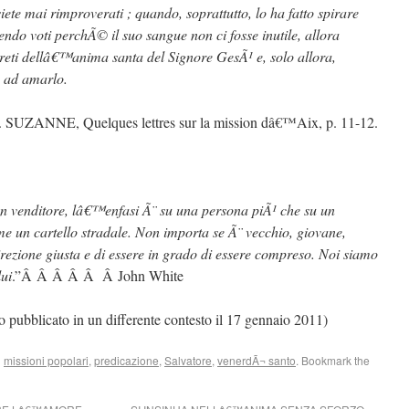
iete mai rimproverati ; quando, soprattutto, lo ha fatto spirare
do voti perchÃ© il suo sangue non ci fosse inutile, allora
greti dellâ€™anima santa del Signore GesÃ¹ e, solo allora,
 ad amarlo.
 SUZANNE, Quelques lettres sur la mission dâ€™Aix, p. 11-12.
 venditore, lâ€™enfasi Ã¨ su una persona piÃ¹ che su un
e un cartello stradale. Non importa se Ã¨ vecchio, giovane,
irezione giusta e di essere in grado di essere compreso. Noi siamo
lui
.”Â Â Â Â Â Â John White
o pubblicato in un differente contesto il 17 gennaio 2011)
d
missioni popolari
,
predicazione
,
Salvatore
,
venerdÃ¬ santo
. Bookmark the