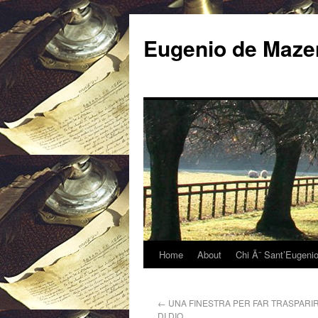
Eugenio de Mazen
Home
About
Chi Ã¨ Sant’Eugeni
←
UNA FINESTRA PER FAR TRASPAR
DI DIO