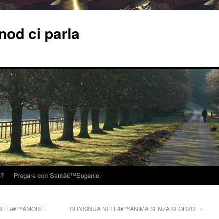
od ci parla
o?
Pregare con Santâ€™Eugenio
IRE Lâ€™AMORE
SI INSINUA NELLâ€™ANIMA SENZA SFORZO
→