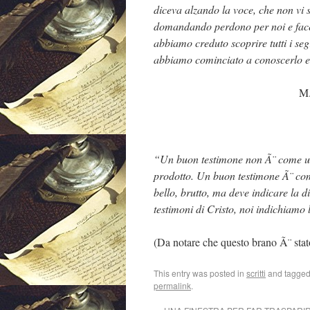
diceva alzando la voce, che non vi s
domandando perdono per noi e facen
abbiamo creduto scoprire tutti i se
abbiamo cominciato a conoscerlo e
M.
“Un buon testimone non Ã¨ come un
prodotto. Un buon testimone Ã¨ com
bello, brutto, ma deve indicare la d
testimoni di Cristo, noi indichiamo 
(Da notare che questo brano Ã¨ stat
This entry was posted in
scritti
and tagge
permalink
.