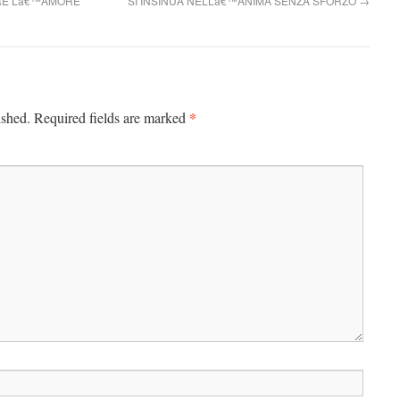
IRE Lâ€™AMORE
SI INSINUA NELLâ€™ANIMA SENZA SFORZO
→
*
ished.
Required fields are marked