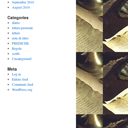
September 2010
August 2010
Categories
diario
lettera pastorale
lettere
note di ritiro
PREDICHE
Regola
scritti
Uncategorized
Meta
Log in
Entries feed
Comments feed
WordPress.org