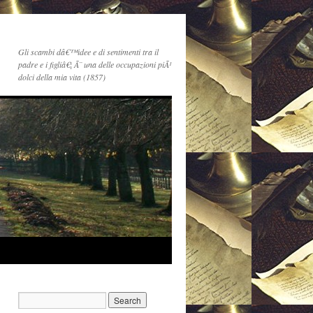
Gli scambi dâ€™idee e di sentimenti tra il
padre e i figliâ€¦ Ã¨ una delle occupazioni piÃ¹
dolci della mia vita (1857)