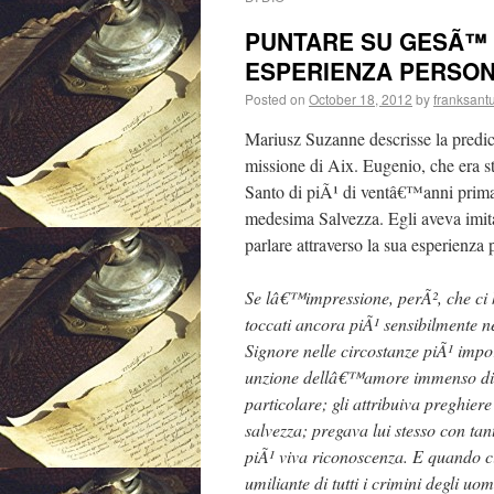
PUNTARE SU GESÃ™ 
ESPERIENZA PERSO
Posted on
October 18, 2012
by
franksant
Mariusz Suzanne descrisse la predi
missione di Aix. Eugenio, che era 
Santo di piÃ¹ di ventâ€™anni prima
medesima Salvezza. Egli aveva imita
parlare attraverso la sua esperienza 
Se lâ€™impressione, perÃ², che ci h
toccati ancora piÃ¹ sensibilmente n
Signore nelle circostanze piÃ¹ impo
unzione dellâ€™amore immenso di Ge
particolare; gli attribuiva preghier
salvezza; pregava lui stesso con ta
piÃ¹ viva riconoscenza. E quando ci
umiliante di tutti i crimini degli uom