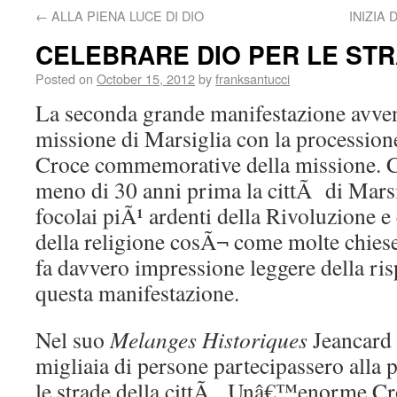
←
ALLA PIENA LUCE DI DIO
INIZIA
CELEBRARE DIO PER LE ST
Posted on
October 15, 2012
by
franksantucci
La seconda grande manifestazione avven
missione di Marsiglia con la procession
Croce commemorative della missione. 
meno di 30 anni prima la cittÃ di Marsig
focolai piÃ¹ ardenti della Rivoluzione 
della religione cosÃ¬ come molte chiese e
fa davvero impressione leggere della ri
questa manifestazione.
Nel suo
Melanges Historiques
Jeancard
migliaia di persone partecipassero alla 
le strade della cittÃ . Unâ€™enorme Cr