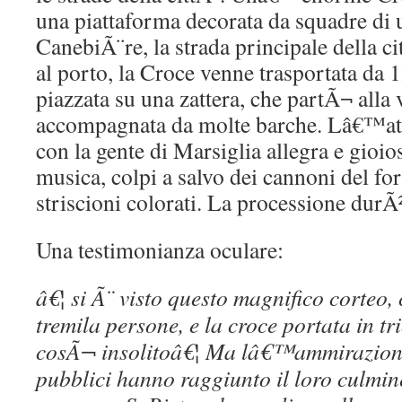
una piattaforma decorata da squadre di 
CanebiÃ¨re, la strada principale della 
al porto, la Croce venne trasportata da 1
piazzata su una zattera, che partÃ¬ alla 
accompagnata da molte barche. Lâ€™atm
con la gente di Marsiglia allegra e gioio
musica, colpi a salvo dei cannoni del fo
striscioni colorati. La processione durÃ²
Una testimonianza oculare:
â€¦ si Ã¨ visto questo magnifico corteo,
tremila persone, e la croce portata in tr
cosÃ¬ insolitoâ€¦ Ma lâ€™ammirazione
pubblici hanno raggiunto il loro culmin