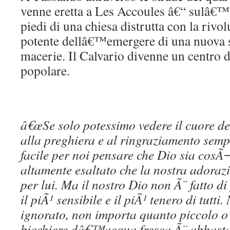
venne eretta a Les Accoules â€“ sulâ€
piedi di una chiesa distrutta con la riv
potente dellâ€™emergere di una nuova 
macerie. Il Calvario divenne un centro d
popolare.
â€œSe solo potessimo vedere il cuore d
alla preghiera e al ringraziamento semp
facile per noi pensare che Dio sia cos
altamente esaltato che la nostra adorazi
per lui. Ma il nostro Dio non Ã¨ fatto di
il piÃ¹ sensibile e il piÃ¹ tenero di tutti
ignorato, non importa quanto piccolo o 
bicchiere dâ€™acqua fresca Ã¨ abbasta