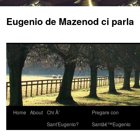
Eugenio de Mazenod ci parla
Home
About
Chi Ã¨
Pregare con
Sant’Eugenio?
Santâ€™Eugenio