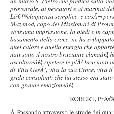
un nuovo S. Pietro che predica sulla sua
provenzale, ai pescatori e ai marinai del
Lâ€™eloquenza semplice, e cosÃ¬ persu
Mazenod, capo dei Missionari di Proven
vivissima impressione. In piedi e in cap
basamento della croce, ne ha sviluppato 
quel calore e quella energia che appart
nati sotto il nostro bruciante climaâ€¦ h
ascoltareâ€¦ ripetere le piÃ¹ brucianti 
di Viva GesÃ¹, viva la sua Croce, viva il
grida consolanti che lui stesso era stat
con grande emozioneâ€¦
ROBERT, PrÃ©cis
Â Passando attraverso le strade dei quar