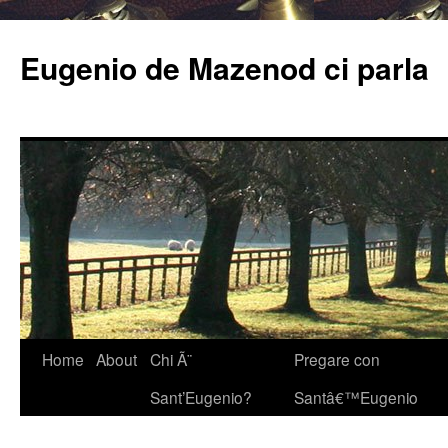
Eugenio de Mazenod ci parla
Home
About
Chi Ã¨
Pregare con
Sant’Eugenio?
Santâ€™Eugenio