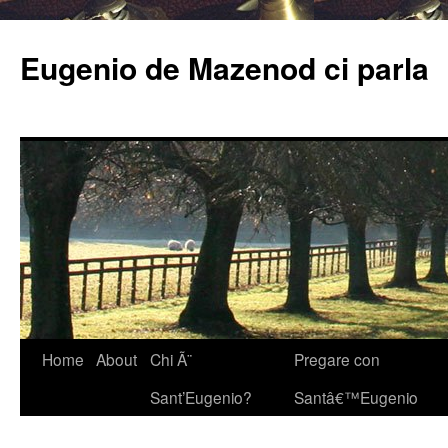
Eugenio de Mazenod ci parla
Home
About
Chi Ã¨
Pregare con
Sant’Eugenio?
Santâ€™Eugenio