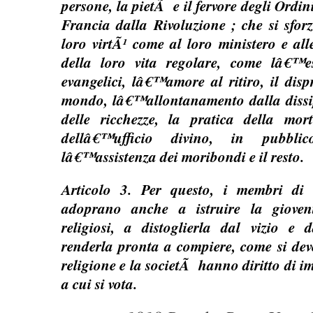
persone, la pietÃ e il fervore degli Ordini
Francia dalla Rivoluzione ; che si sforz
loro virtÃ¹ come al loro ministero e all
della loro vita regolare, come lâ€™es
evangelici, lâ€™amore al ritiro, il disp
mondo, lâ€™allontanamento dalla dissi
delle ricchezze, la pratica della morti
dellâ€™ufficio divino, in pubbl
lâ€™assistenza dei moribondi e il resto.
Articolo 3. Per questo, i membri di
adoprano anche a istruire la gioven
religiosi, a distoglierla dal vizio e d
renderla pronta a compiere, come si deve
religione e la societÃ hanno diritto di imp
a cui si vota.