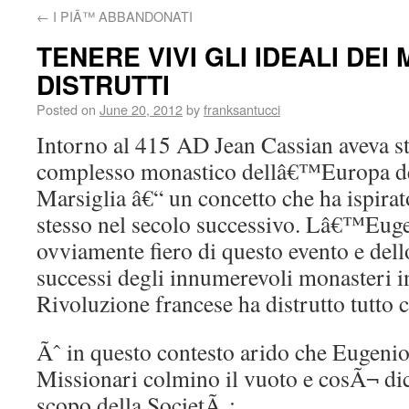
←
I PIÃ™ ABBANDONATI
TENERE VIVI GLI IDEALI DEI
DISTRUTTI
Posted on
June 20, 2012
by
franksantucci
Intorno al 415 AD Jean Cassian aveva st
complesso monastico dellâ€™Europa d
Marsiglia â€“ un concetto che ha ispirat
stesso nel secolo successivo. Lâ€™Euge
ovviamente fiero di questo evento e dell
successi degli innumerevoli monasteri in
Rivoluzione francese ha distrutto tutto c
Ãˆ in questo contesto arido che Eugenio
Missionari colmino il vuoto e cosÃ¬ d
scopo della SocietÃ :