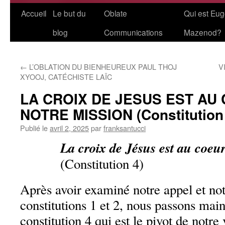
Aller
Accueil
Le but du
Oblate
Qui est Eu
au
blog
Communications
Mazenod?
contenu
←
L’OBLATION DU BIENHEUREUX PAUL THOJ
V
XYOOJ, CATÉCHISTE LAÏC
LA CROIX DE JESUS EST AU
NOTRE MISSION (Constitution
Publié le
avril 2, 2025
par
franksantucci
La croix de Jésus est au coeur
(Constitution 4)
Après avoir examiné notre appel et not
constitutions 1 et 2, nous passons main
constitution 4 qui est le pivot de notre