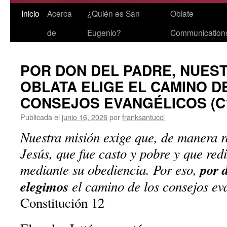
Saltar
Inicio
Acerca
¿Quién es San
Oblate
al
de
Eugenio?
Communication
contenido
POR DON DEL PADRE, NUEST
OBLATA ELIGE EL CAMINO D
CONSEJOS EVANGÉLICOS (C
Publicada el
junio 16, 2026
por
franksantucci
Nuestra misión exige que, de manera r
Jesús, que fue casto y pobre y que re
mediante su obediencia. Por eso,
por 
elegimos
el camino de los consejos ev
Constitución 12