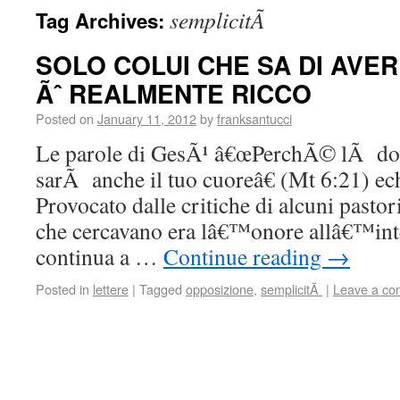
semplicitÃ
Tag Archives:
SOLO COLUI CHE SA DI AVE
Ãˆ REALMENTE RICCO
Posted on
January 11, 2012
by
franksantucci
Le parole di GesÃ¹ â€œPerchÃ© lÃ dov’
sarÃ anche il tuo cuoreâ€ (Mt 6:21) e
Provocato dalle critiche di alcuni pastori
che cercavano era lâ€™onore allâ€™inte
continua a …
Continue reading
→
Posted in
lettere
|
Tagged
opposizione
,
semplicitÃ
|
Leave a c