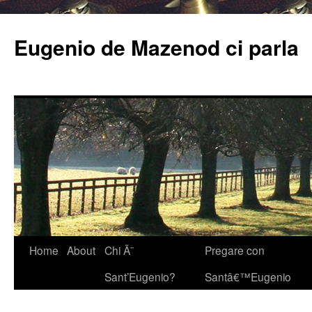
Eugenio de Mazenod ci parla
Home
About
Chi Ã¨
Pregare con
Sant’Eugenio?
Santâ€™Eugenio