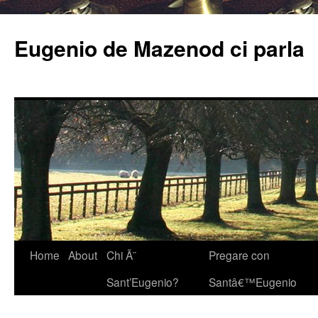
Eugenio de Mazenod ci parla
Home
About
Chi Ã¨
Pregare con
Sant’Eugenio?
Santâ€™Eugenio