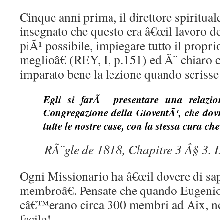
Cinque anni prima, il direttore spiritual
insegnato che questo era â€œil lavoro dei
piÃ¹ possibile, impiegare tutto il propri
meglioâ€ (REY, I, p.151) ed Ã¨ chiaro 
imparato bene la lezione quando scrisse
Egli si farÃ presentare una relazion
Congregazione della GioventÃ¹, che dovr
tutte le nostre case, con la stessa cura che
RÃ¨gle de 1818, Chapitre 3 Â§ 3. D
Ogni Missionario ha â€œil dovere di sap
membroâ€. Pensate che quando Eugenio 
câ€™erano circa 300 membri ad Aix, no
facile!