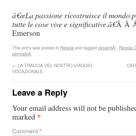
â€œLa passione ricostruisce il mondo p
tutte le cose vive e significative.â€
Â Â Â
Emerson
This entry was posted in
Regola
and tagged
gioventÃ¹
,
Regola 
permalink
.
←
LA TRACCIA DEL NOSTRO VIAGGIO
CAR
VOCAZIONALE
Leave a Reply
Your email address will not be publishe
*
marked
Comment
*