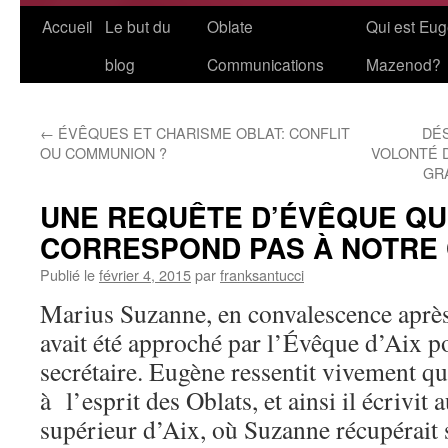
Aller
Accueil
Le but du
Oblate
Qui est Eu
au
blog
Communications
Mazenod?
contenu
←
ÉVÊQUES ET CHARISME OBLAT: CONFLIT
DÉS
OU COMMUNION ?
VOLONTÉ 
GR
UNE REQUÊTE D’ÉVÊQUE QU
CORRESPOND PAS À NOTRE
Publié le
février 4, 2015
par
franksantucci
Marius Suzanne, en convalescence après
avait été approché par l’Évêque d’Aix p
secrétaire. Eugène ressentit vivement qu
à l’esprit des Oblats, et ainsi il écrivit 
supérieur d’Aix, où Suzanne récupérait s