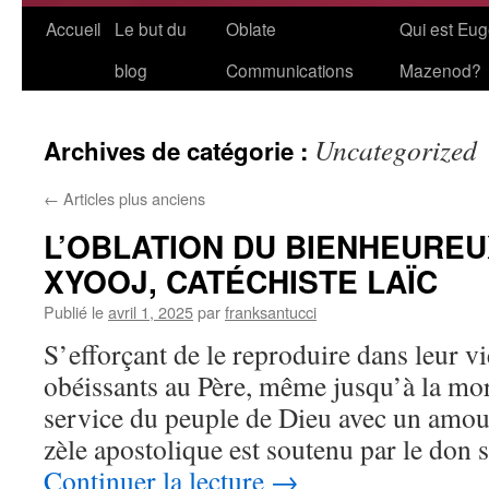
Aller
Accueil
Le but du
Oblate
Qui est Eu
au
blog
Communications
Mazenod?
contenu
Uncategorized
Archives de catégorie :
←
Articles plus anciens
L’OBLATION DU BIENHEUREU
XYOOJ, CATÉCHISTE LAÏC
Publié le
avril 1, 2025
par
franksantucci
S’efforçant de le reproduire dans leur vie
obéissants au Père, même jusqu’à la mort
service du peuple de Dieu avec un amou
zèle apostolique est soutenu par le don
Continuer la lecture
→