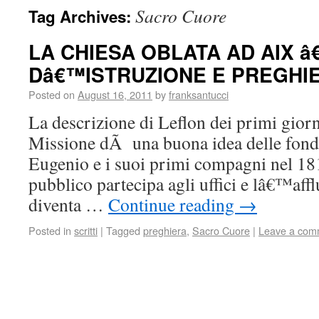
Sacro Cuore
Tag Archives:
LA CHIESA OBLATA AD AIX â
Dâ€™ISTRUZIONE E PREGHI
Posted on
August 16, 2011
by
franksantucci
La descrizione di Leflon dei primi giorn
Missione dÃ una buona idea delle fond
Eugenio e i suoi primi compagni nel 1816
pubblico partecipa agli uffici e lâ€™aff
diventa …
Continue reading
→
Posted in
scritti
|
Tagged
preghiera
,
Sacro Cuore
|
Leave a com