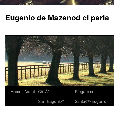
Eugenio de Mazenod ci parla
Home
About
Chi Ã¨
Pregare con
Sant’Eugenio?
Santâ€™Eugenio