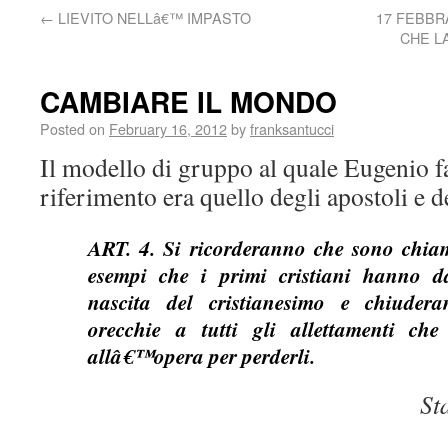
←
LIEVITO NELLâ€™ IMPASTO
17 FEBBR
CHE L
CAMBIARE IL MONDO
Posted on
February 16, 2012
by
franksantucci
Il modello di gruppo al quale Eugenio 
riferimento era quello degli apostoli e de
ART. 4. Si ricorderanno che sono chiam
esempi che i primi cristiani hanno 
nascita del cristianesimo e chiuder
orecchie a tutti gli allettamenti c
allâ€™opera per perderli.
St