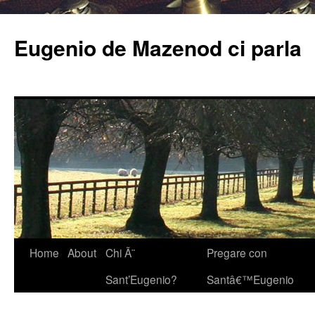
Eugenio de Mazenod ci parla
Home
About
Chi Ã¨
Pregare con
Sant’Eugenio?
Santâ€™Eugenio