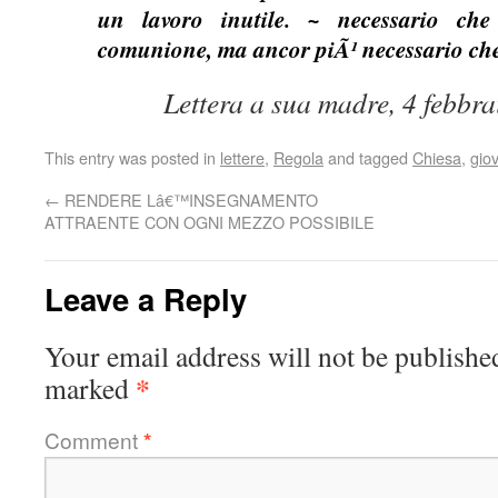
un lavoro inutile. ~ necessario che
comunione, ma ancor piÃ¹ necessario che 
Lettera a sua madre, 4 febbr
This entry was posted in
lettere
,
Regola
and tagged
Chiesa
,
gio
←
RENDERE Lâ€™INSEGNAMENTO
ATTRAENTE CON OGNI MEZZO POSSIBILE
Leave a Reply
Your email address will not be publishe
*
marked
Comment
*