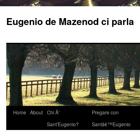
Eugenio de Mazenod ci parla
Home
About
Chi Ã¨
Pregare con
Sant’Eugenio?
Santâ€™Eugenio