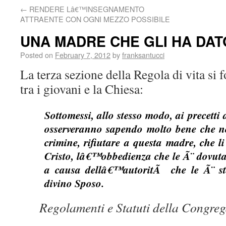
←
RENDERE Lâ€™INSEGNAMENTO
ATTRAENTE CON OGNI MEZZO POSSIBILE
UNA MADRE CHE GLI HA DATO
Posted on
February 7, 2012
by
franksantucci
La terza sezione della Regola di vita si 
tra i giovani e la Chiesa:
Sottomessi, allo stesso modo, ai precetti 
osserveranno sapendo molto bene che n
crimine, rifiutare a questa madre, che l
Cristo, lâ€™obbedienza che le Ã¨ dovuta
a causa dellâ€™autoritÃ che le Ã¨ sta
divino Sposo.
Regolamenti e Statuti della Congreg