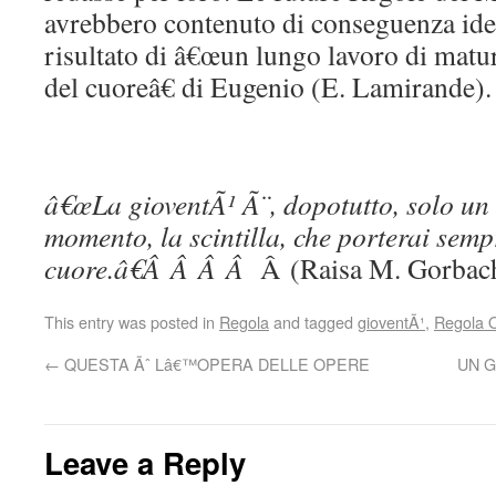
avrebbero contenuto di conseguenza ide
risultato di â€œun lungo lavoro di matur
del cuoreâ€ di Eugenio (E. Lamirande).
â€œLa gioventÃ¹ Ã¨, dopotutto, solo un
momento, la scintilla, che porterai semp
cuore.â€Â Â Â Â
Â (Raisa M. Gorbac
This entry was posted in
Regola
and tagged
gioventÃ¹
,
Regola 
←
QUESTA Ãˆ Lâ€™OPERA DELLE OPERE
UN 
Leave a Reply