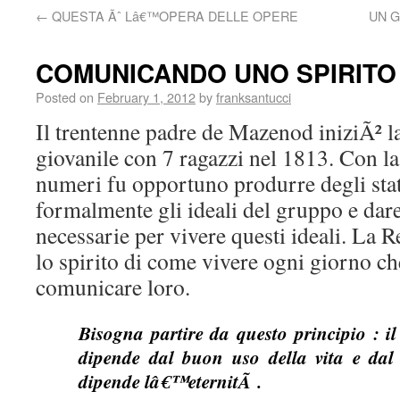
←
QUESTA Ãˆ Lâ€™OPERA DELLE OPERE
UN 
COMUNICANDO UNO SPIRITO 
Posted on
February 1, 2012
by
franksantucci
Il trentenne padre de Mazenod iniziÃ² la
giovanile con 7 ragazzi nel 1813. Con la 
numeri fu opportuno produrre degli stat
formalmente gli ideali del gruppo e dar
necessarie per vivere questi ideali. La 
lo spirito di come vivere ogni giorno c
comunicare loro.
Bisogna partire da questo principio : i
dipende dal buon uso della vita e dal
dipende lâ€™eternitÃ .