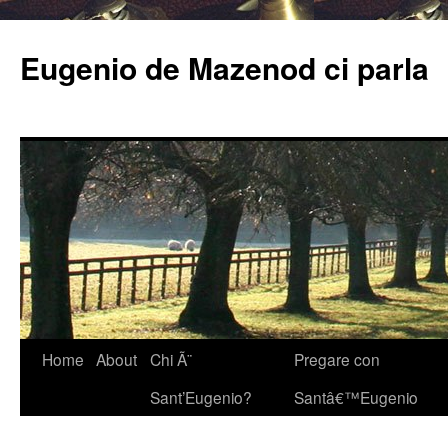
Eugenio de Mazenod ci parla
Home
About
Chi Ã¨
Pregare con
Sant’Eugenio?
Santâ€™Eugenio