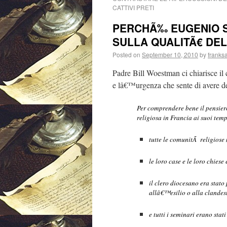
CATTIVI PRETI
PERCHÃ‰ EUGENIO S
SULLA QUALITÃ€ DE
Posted on
September 10, 2010
by
franks
Padre Bill Woestman ci chiarisce il
e lâ€™urgenza che sente di avere dei
Per comprendere bene il pensier
religiosa in Francia ai suoi tem
tutte le comunitÃ religiose 
le loro case e le loro chiese 
il clero diocesano era stat
allâ€™esilio o alla clandes
e tutti i seminari erano stati