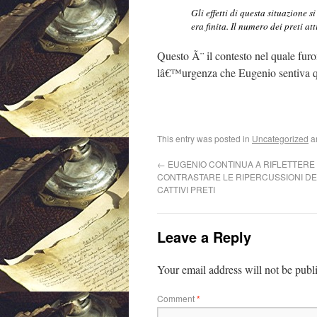
Gli effetti di questa situazione 
era finita. Il numero dei preti at
Questo Ã¨ il contesto nel quale fur
lâ€™urgenza che Eugenio sentiva qu
This entry was posted in
Uncategorized
a
←
EUGENIO CONTINUA A RIFLETTERE
CONTRASTARE LE RIPERCUSSIONI DEL
CATTIVI PRETI
Leave a Reply
Your email address will not be publ
Comment
*