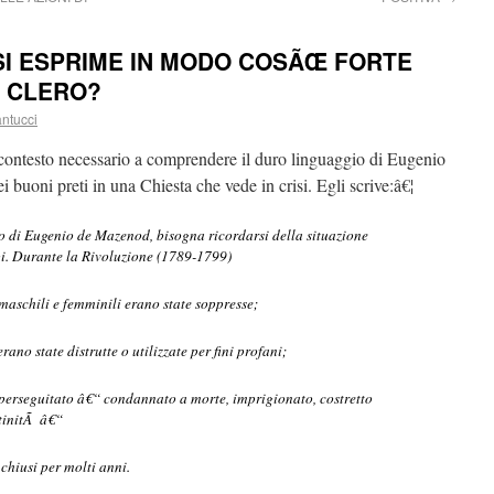
I ESPRIME IN MODO COSÃŒ FORTE
L CLERO?
antucci
 contesto necessario a comprendere il duro linguaggio di Eugenio
 buoni preti in una Chiesta che vede in crisi. Egli scrive:â€¦
o di Eugenio de Mazenod, bisogna ricordarsi della situazione
pi. Durante la Rivoluzione (1789-1799)
maschili e femminili erano state soppresse;
erano state distrutte o utilizzate per fini profani;
o perseguitato â€“ condannato a morte, imprigionato, costretto
tinitÃ â€“
 chiusi per molti anni.