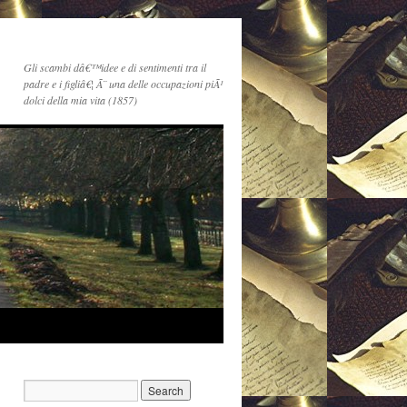
Gli scambi dâ€™idee e di sentimenti tra il
padre e i figliâ€¦ Ã¨ una delle occupazioni piÃ¹
dolci della mia vita (1857)