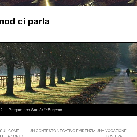
od ci parla
o?
Pregare con Santâ€™Eugenio
 SUL COME
UN CONTESTO NEGATIVO EVIDENZIA UNA VOCAZIONE
LE AZIONI DI
POSITIVA
→