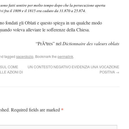
si sono fatti sentire per molto tempo dopo che la persecuzione aperta
tivi fra il 1809 e il 1815 era caduto da 31.870 a 25.874.
ono fondati gli Oblati e questo spiega in un qualche modo
ando voleva alleviare le sofferenze della Chiesa.
“PrÃªtres” nel
Dictionnaire des valeurs oblats
nd tagged
sacerdozio
. Bookmark the
permalink
.
 SUL COME
UN CONTESTO NEGATIVO EVIDENZIA UNA VOCAZIONE
LE AZIONI DI
POSITIVA
→
*
ished.
Required fields are marked