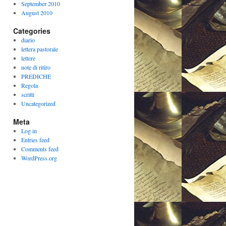
September 2010
August 2010
Categories
diario
lettera pastorale
lettere
note di ritiro
PREDICHE
Regola
scritti
Uncategorized
Meta
Log in
Entries feed
Comments feed
WordPress.org