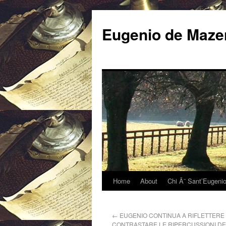
Eugenio de Mazen
Home
About
Chi Ã¨ Sant’Eugeni
←
EUGENIO CONTINUA A RIFLETTERE
CONTRASTARE LE RIPERCUSSIONI DEL