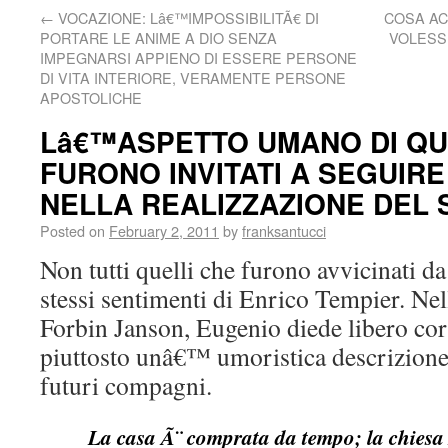
←
VOCAZIONE: Lâ€™IMPOSSIBILITÃ€ DI
COSA AC
PORTARE LE ANIME A DIO SENZA
VOLESS
IMPEGNARSI APPIENO DI ESSERE PERSONE
DI VITA INTERIORE, VERAMENTE PERSONE
APOSTOLICHE
Lâ€™ASPETTO UMANO DI QU
FURONO INVITATI A SEGUIR
NELLA REALIZZAZIONE DEL
Posted on
February 2, 2011
by
franksantucci
Non tutti quelli che furono avvicinati d
stessi sentimenti di Enrico Tempier. Nell
Forbin Janson, Eugenio diede libero cors
piuttosto unâ€™ umoristica descrizione 
futuri compagni.
La casa Ã¨ comprata da tempo; la chiesa 