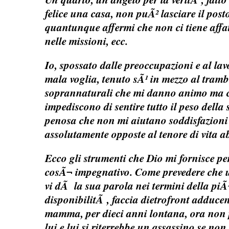
felice una casa, non puÃ² lasciare il posto
quantunque affermi che non ci tiene affat
nelle missioni, ecc.
Io, spossato dalle preoccupazioni e al la
mala voglia, tenuto sÃ¹ in mezzo al tramb
soprannaturali che mi danno animo ma 
impediscono di sentire tutto il peso della 
penosa che non mi aiutano soddisfazioni e
assolutamente opposte al tenore di vita a
Ecco gli strumenti che Dio mi fornisce p
cosÃ¬ impegnativo. Come prevedere che u
vi dÃ la sua parola nei termini della piÃ
disponibilitÃ , faccia dietrofront adduce
mamma, per dieci anni lontana, ora non p
lui e lui si riterrebbe un assassino se non 