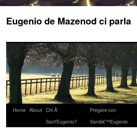
Eugenio de Mazenod ci parla
Home
About
Chi Ã¨
Pregare con
Sant’Eugenio?
Santâ€™Eugenio