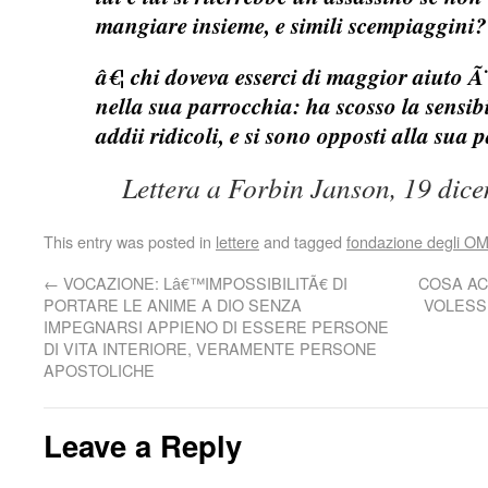
mangiare insieme, e simili scempiaggini?
â€¦ chi doveva esserci di maggior aiuto Ã
nella sua parrocchia: ha scosso la sensib
addii ridicoli, e si sono opposti alla sua 
Lettera a Forbin Janson, 19 dic
This entry was posted in
lettere
and tagged
fondazione degli OM
←
VOCAZIONE: Lâ€™IMPOSSIBILITÃ€ DI
COSA AC
PORTARE LE ANIME A DIO SENZA
VOLESS
IMPEGNARSI APPIENO DI ESSERE PERSONE
DI VITA INTERIORE, VERAMENTE PERSONE
APOSTOLICHE
Leave a Reply