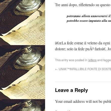
Tre anni dopo, riflettendo su quest
potremmo allora annoverarvi il 
potrebbe essere imputato alla su
â€œLa fede estrae il veleno da ogni 
dolore; solo la fede puÃ² farloâ€. J
This entry was posted in
lettere
and tagg
←
UNâ€™INFALLIBILE FONTE DI SOS
Leave a Reply
Your email address will not be publ