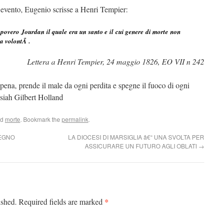
o evento, Eugenio scrisse a Henri Tempier:
povero Jourdan il quale era un santo e il cui genere di morte non
a volontÃ .
Lettera a Henri Tempier, 24 maggio 1826, EO VII n 242
pena, prende il male da ogni perdita e spegne il fuoco di ogni
osiah Gilbert Holland
ed
morte
. Bookmark the
permalink
.
TEGNO
LA DIOCESI DI MARSIGLIA â€“ UNA SVOLTA PER
ASSICURARE UN FUTURO AGLI OBLATI
→
*
ished.
Required fields are marked