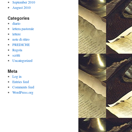
September 2010
August 2010
Categories
diario
lettera pastorale
lettere
note di ritiro
PREDICHE
Regola
scritti
Uncategorized
Meta
Log in
Entries feed
Comments feed
WordPress.org