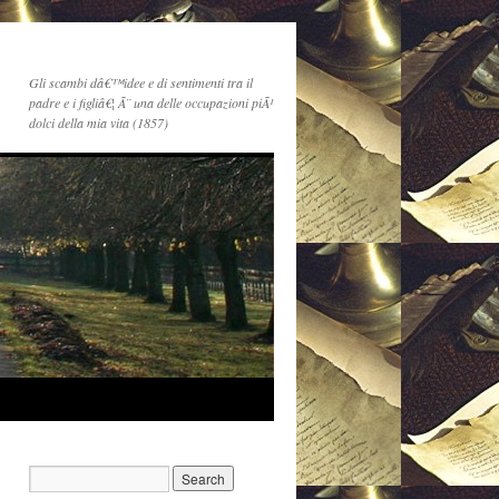
Gli scambi dâ€™idee e di sentimenti tra il
padre e i figliâ€¦ Ã¨ una delle occupazioni piÃ¹
dolci della mia vita (1857)