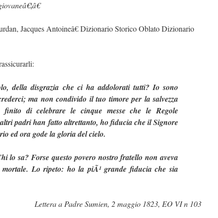
 giovaneâ€¦â€
rdan, Jacques Antoineâ€ Dizionario Storico Oblato Dizionario
rassicurarli:
olo, della disgrazia che ci ha addolorati tutti? Io sono
rederci; ma non condivido il tuo timore per la salvezza
 finito di celebrare le cinque messe che le Regole
ltri padri han fatto altrettanto, ho fiducia che il Signore
io ed ora gode la gloria del cielo.
hi lo sa? Forse questo povero nostro fratello non aveva
ortale. Lo ripeto: ho la piÃ¹ grande fiducia che sia
Lettera a Padre Sumien, 2 maggio 1823, EO VI n 103