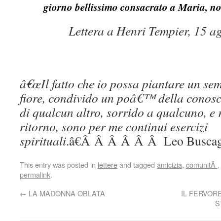
giorno bellissimo consacrato a Maria, n
Lettera a Henri Tempier, 15 a
â€œIl fatto che io possa piantare un sem
fiore, condivido un poâ€™ della conosc
di qualcun altro, sorrido a qualcuno, e 
ritorno, sono per me continui esercizi
spirituali
.â€Â Â Â Â Â Â Leo Buscag
This entry was posted in
lettere
and tagged
amicizia
,
comunitÃ
permalink
.
←
LA MADONNA OBLATA
IL FERVOR
S