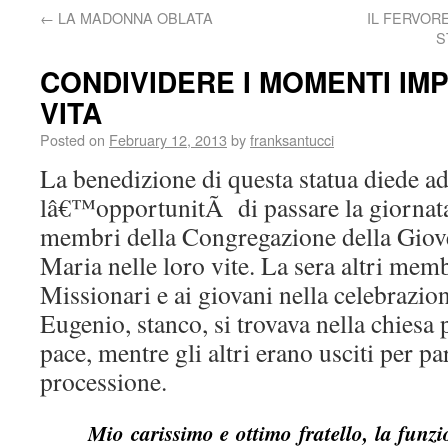
←
LA MADONNA OBLATA
IL FERVOR
S
CONDIVIDERE I MOMENTI IM
VITA
Posted on
February 12, 2013
by
franksantucci
La benedizione di questa statua diede a
lâ€™opportunitÃ di passare la giornata 
membri della Congregazione della Giove
Maria nelle loro vite. La sera altri memb
Missionari e ai giovani nella celebrazio
Eugenio, stanco, si trovava nella chiesa p
pace, mentre gli altri erano usciti per p
processione.
Mio carissimo e ottimo fratello, la funzi