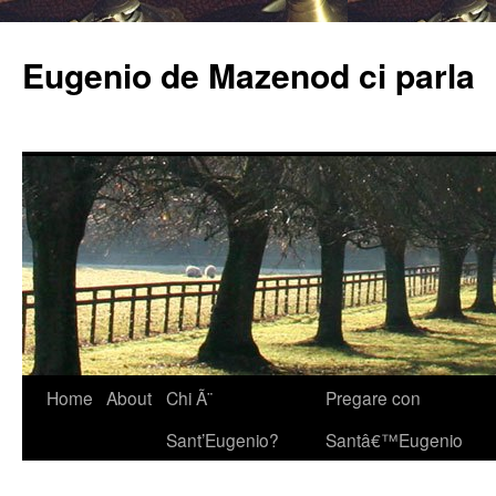
Eugenio de Mazenod ci parla
Home
About
Chi Ã¨
Pregare con
Sant’Eugenio?
Santâ€™Eugenio