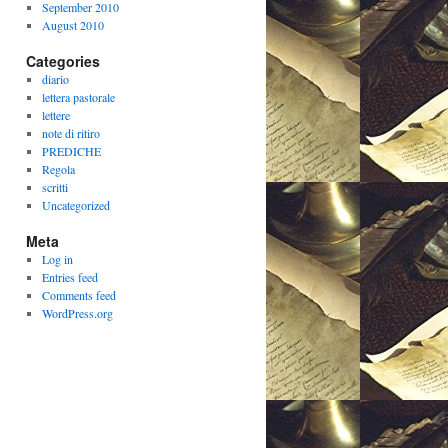
September 2010
August 2010
Categories
diario
lettera pastorale
lettere
note di ritiro
PREDICHE
Regola
scritti
Uncategorized
Meta
Log in
Entries feed
Comments feed
WordPress.org