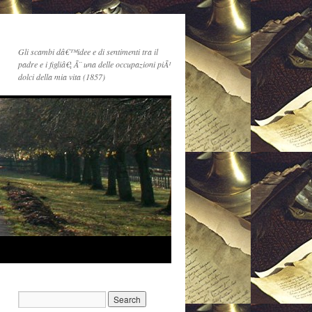
Gli scambi dâ€™idee e di sentimenti tra il
padre e i figliâ€¦ Ã¨ una delle occupazioni piÃ¹
dolci della mia vita (1857)