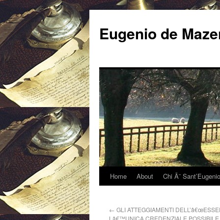
Eugenio de Mazen
Home
About
Chi Ã¨ Sant’Eugeni
←
GLI ATTEGGIAMENTI DELL’â€œESSER
Lâ€™UNICA CREDENZIALE POSSIBILE