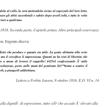
la al collo, la sera mettendola vicino al capezzale del loro letto,
e gli abiti sacerdotali e subito dopo averli tolti, e tutte le volte
ciare a qualcuno.
 1818, Seconda parte, Capitolo primo, Altre principali osservanze
on, Eugenio diceva:
tto che produce e quanto sia utile. La gente abituata alla veste
ma il crocifisso li impressiona. Quanti ne ho visti di libertini che
r a meno di levarsi il cappello! â€¦Nel confessionale Ã¨ utile
oluzione, posto nelle mani del penitente lâ€™aiuta a sentire il
rli, a piangerli addirittura.
Lettera a Forbin Janson, 9 ottobre 1816, E.O. VI n. 14
alla dignitÃ di espressione, tutto ciÃ² che accade Ã¨ elevato alla