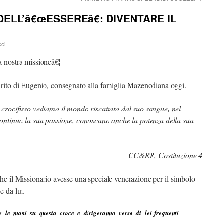
DELL’â€œESSEREâ€: DIVENTARE IL
cci
a nostra missioneâ€¦
pirito di Eugenio, consegnato alla famiglia Mazenodiana oggi.
 crocifisso vediamo il mondo riscattato dal suo sangue, nel
 continua la sua passione, conoscano anche la potenza della sua
CC&RR, Costituzione 4
e il Missionario avesse una speciale venerazione per il simbolo
e da lui.
e le mani su questa croce e dirigeranno verso di lei frequenti