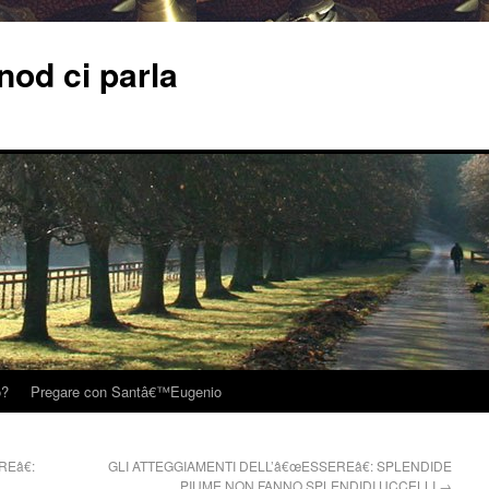
od ci parla
o?
Pregare con Santâ€™Eugenio
Eâ€:
GLI ATTEGGIAMENTI DELL’â€œESSEREâ€: SPLENDIDE
PIUME NON FANNO SPLENDIDI UCCELLI
→