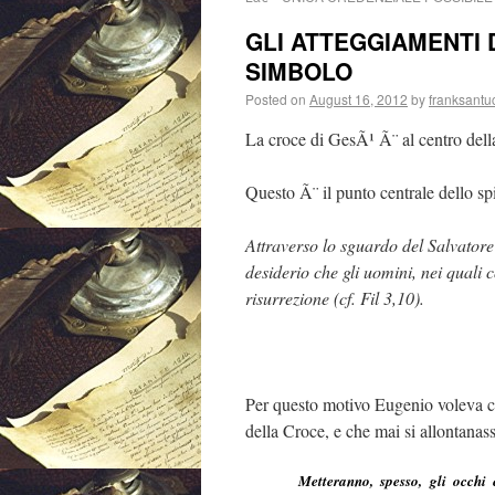
GLI ATTEGGIAMENTI 
SIMBOLO
Posted on
August 16, 2012
by
franksantu
La croce di GesÃ¹ Ã¨ al centro dell
Questo Ã¨ il punto centrale dello s
Attraverso lo sguardo del Salvatore
desiderio che gli uomini, nei quali
risurrezione (cf. Fil 3,10).
Per questo motivo Eugenio voleva ch
della Croce, e che mai si allontanass
Metteranno, spesso, gli occhi 