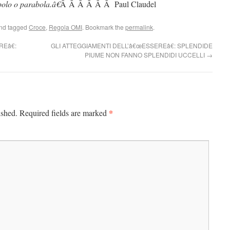
bolo o parabola.â€
Â Â Â Â Â Â Paul Claudel
nd tagged
Croce
,
Regola OMI
. Bookmark the
permalink
.
Eâ€:
GLI ATTEGGIAMENTI DELL’â€œESSEREâ€: SPLENDIDE
PIUME NON FANNO SPLENDIDI UCCELLI
→
*
ished.
Required fields are marked