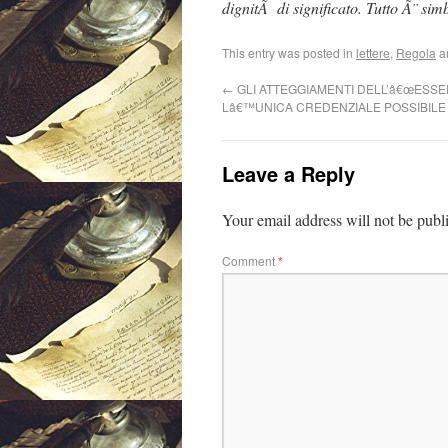
dignitÃ di significato. Tutto Ã¨ sim
This entry was posted in
lettere
,
Regola
a
←
GLI ATTEGGIAMENTI DELL’â€œESSER
Lâ€™UNICA CREDENZIALE POSSIBILE
Leave a Reply
Your email address will not be publ
Comment
*