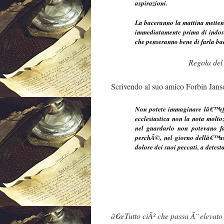
aspirazioni.
La baceranno la mattina mettendo
immediatamente prima di indossar
che penseranno bene di farla ba
Regola del
Scrivendo al suo amico Forbin Jans
Non potete immaginare lâ€™effe
ecclesiastica non la nota molto; 
nel guardarlo non potevano fa
perchÃ©, nel giorno dellâ€™ass
dolore dei suoi peccati, a detesta
â€œTutto ciÃ² che passa Ã¨ elevato 