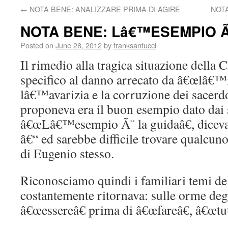
←
NOTA BENE: ANALIZZARE PRIMA DI AGIRE
NOT
NOTA BENE: Lâ€™ESEMPIO Ã
Posted on
June 28, 2012
by
franksantucci
Il rimedio alla tragica situazione della C
specifico al danno arrecato da â€œlâ€™i
lâ€™avarizia e la corruzione dei sacerd
proponeva era il buon esempio dato dai 
â€œLâ€™esempio Ã¨ la guidaâ€, diceva
â€“ ed sarebbe difficile trovare qualcun
di Eugenio stesso.
Riconosciamo quindi i familiari temi del
costantemente ritornava: sulle orme degl
â€œessereâ€ prima di â€œfareâ€, â€œtutt