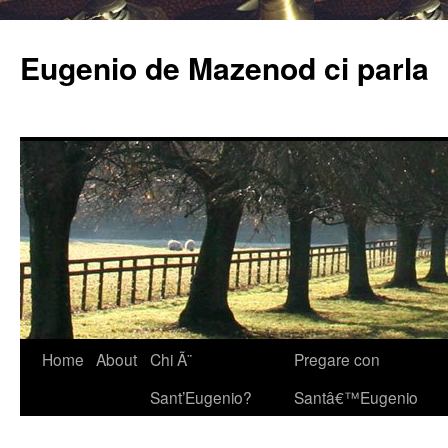
Eugenio de Mazenod ci parla
Home
About
Chi Ã¨
Pregare con
Sant’Eugenio?
Santâ€™Eugenio