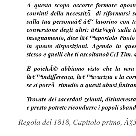
A questo scopo occorre formare aposto
convinti della necessitÃ di riformarsi s
sulla tua personaâ€ â€“ lavorino con tut
conversione degli altri: â€œVegli sulla 
insegnamento, dice lâ€™apostolo Paolo 
in queste disposizioni. Agendo in que
stesso e quelli che ti ascoltanoâ€ (I Tim. 
E poichÃ© abbiamo visto che la vera
lâ€™indifferenza, lâ€™avarizia e la corr
se si porrÃ rimedio a questi abusi finiran
Trovate dei sacerdoti zelanti, disinteressa
e presto potrete ricondurre i popoli sbanda
Regola del 1818, Capitolo primo, Â§3