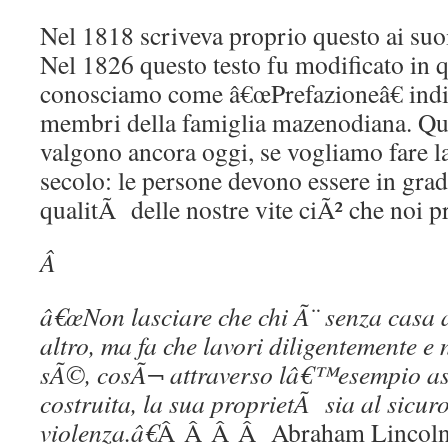
Nel 1818 scriveva proprio questo ai suo
Nel 1826 questo testo fu modificato in 
conosciamo come â€œPrefazioneâ€ indiri
membri della famiglia mazenodiana. Ques
valgono ancora oggi, se vogliamo fare l
secolo: le persone devono essere in grad
qualitÃ delle nostre vite ciÃ² che noi pr
Â
â€œNon lasciare che chi Ã¨ senza casa a
altro, ma fa che lavori diligentemente e
sÃ©, cosÃ¬ attraverso lâ€™esempio ass
costruita, la sua proprietÃ sia al sicur
violenza.â€
Â Â Â Â Abraham Lincol