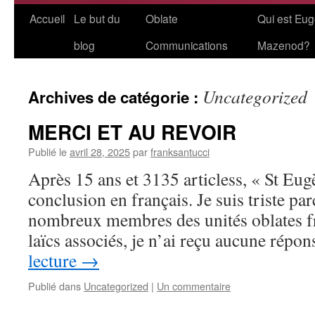
Aller
Accueil
Le but du
Oblate
Qui est Eu
au
blog
Communications
Mazenod?
contenu
Uncategorized
Archives de catégorie :
MERCI ET AU REVOIR
Publié le
avril 28, 2025
par
franksantucci
Après 15 ans et 3135 articless, « St Eugè
conclusion en français. Je suis triste pa
nombreux membres des unités oblates f
laïcs associés, je n’ai reçu aucune répo
lecture
→
Publié dans
Uncategorized
|
Un commentaire