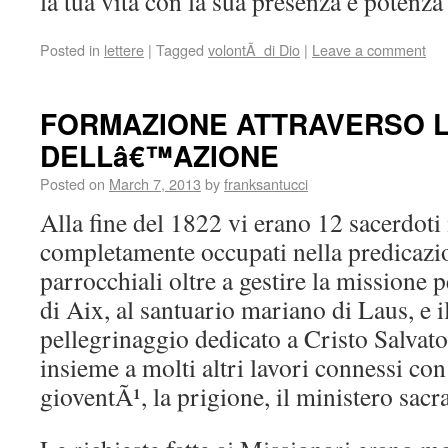
la tua vita con la sua presenza e potenza
Posted in
lettere
|
Tagged
volontÃ di Dio
|
Leave a comment
FORMAZIONE ATTRAVERSO L
DELLâ€™AZIONE
Posted on
March 7, 2013
by
franksantucci
Alla fine del 1822 vi erano 12 sacerdoti
completamente occupati nella predicazi
parrocchiali oltre a gestire la missione
di Aix, al santuario mariano di Laus, e i
pellegrinaggio dedicato a Cristo Salvato
insieme a molti altri lavori connessi con
gioventÃ¹, la prigione, il ministero sacr