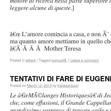
motore di ricerca nella parte superiore
leggere alcune di queste
.]
â€œ L’amore comincia a casa, e non Ã¨
ma quanto amore mettiamo in quello ch
â€Â Â Â Â Mother Teresa
Posted in
lettere
|
Tagged
comunitÃ
|
Leave a comment
TENTATIVI DI FARE DI EUGE
Posted on
March 12, 2013
by
franksantucci
Le â€œMÃ©langes Historiquesâ€ di Jea
che, come effusioni, il Grande Cappella
grandissima sorpresa di trovare agile e