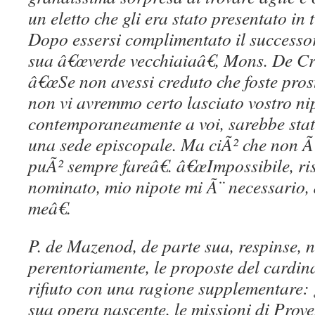
un eletto che gli era stato presentato i
Dopo essersi complimentato il successor
sua â€œverde vecchiaiaâ€, Mons. De C
â€œSe non avessi creduto che foste pro
non vi avremmo certo lasciato vostro nip
contemporaneamente a voi, sarebbe sta
una sede episcopale. Ma ciÃ² che non Ã¨ 
puÃ² sempre fareâ€. â€œImpossibile, ris
nominato, mio nipote mi Ã¨ necessario,
meâ€.
P. de Mazenod, de parte sua, respinse,
perentoriamente, le proposte del cardin
rifiuto con una ragione supplementare: gl
sua opera nascente, le missioni di Prov