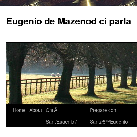
Eugenio de Mazenod ci parla
Home
About
Chi Ã¨
Pregare con
Sant’Eugenio?
Santâ€™Eugenio