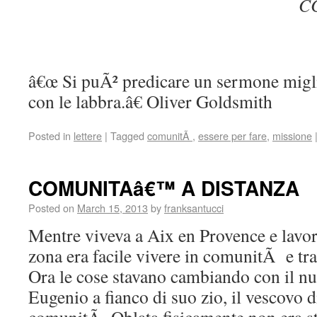
CC
â€œ Si puÃ² predicare un sermone miglio
con le labbra.â€ Oliver Goldsmith
Posted in
lettere
|
Tagged
comunitÃ
,
essere per fare
,
missione
COMUNITAâ€™ A DISTANZA
Posted on
March 15, 2013
by
franksantucci
Mentre viveva a Aix en Provence e lavor
zona era facile vivere in comunitÃ e tra
Ora le cose stavano cambiando con il nu
Eugenio a fianco di suo zio, il vescovo d