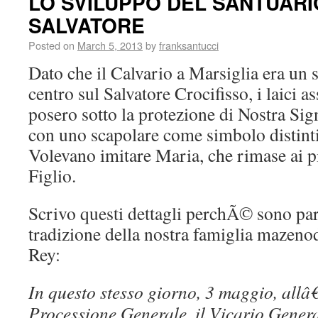
LO SVILUPPO DEL SANTUARIO
SALVATORE
Posted on
March 5, 2013
by
franksantucci
Dato che il Calvario a Marsiglia era un 
centro sul Salvatore Crocifisso, i laici ass
posero sotto la protezione di Nostra Si
con uno scapolare come simbolo distint
Volevano imitare Maria, che rimase ai p
Figlio.
Scrivo questi dettagli perchÃ© sono part
tradizione della nostra famiglia mazeno
Rey:
In questo stesso giorno, 3 maggio, allâ
Processione Generale, il Vicario Gener