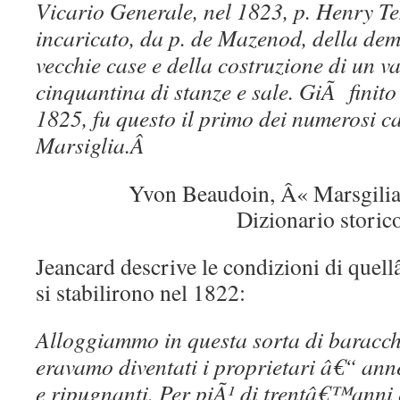
Vicario Generale, nel 1823, p. Henry Te
incaricato, da p. de Mazenod, della dem
vecchie case e della costruzione di un 
cinquantina di stanze e sale. GiÃ finit
1825, fu questo il primo dei numerosi ca
Marsiglia.Â
Yvon Beaudoin, Â« Marsgilia
Dizionario storico
Jeancard descrive le condizioni di quel
si stabilirono nel 1822:
Alloggiammo in questa sorta di baracche 
eravamo diventati i proprietari â€“ ann
e ripugnanti. Per piÃ¹ di trentâ€™anni 