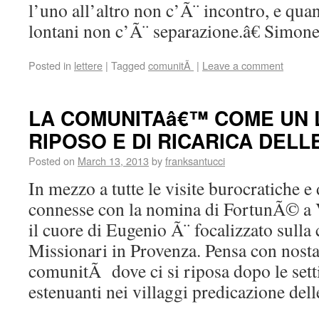
l’uno all’altro non c’Ã¨ incontro, e qua
lontani non c’Ã¨ separazione.â€ Simon
Posted in
lettere
|
Tagged
comunitÃ
|
Leave a comment
LA COMUNITAâ€™ COME UN 
RIPOSO E DI RICARICA DELL
Posted on
March 13, 2013
by
franksantucci
In mezzo a tutte le visite burocratiche e 
connesse con la nomina di FortunÃ© a 
il cuore di Eugenio Ã¨ focalizzato sull
Missionari in Provenza. Pensa con nostal
comunitÃ dove ci si riposa dopo le sett
estenuanti nei villaggi predicazione del