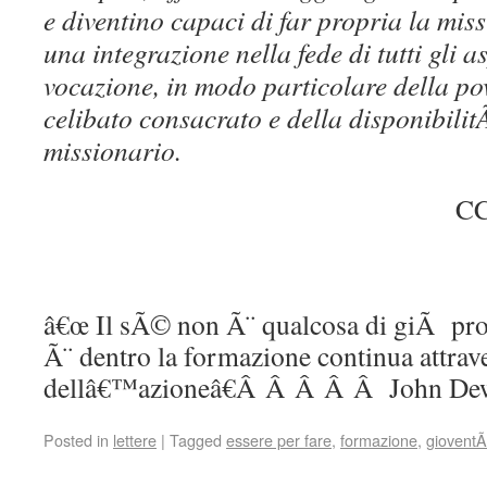
e diventino capaci di far propria la mis
una integrazione nella fede di tutti gli a
vocazione, in modo particolare della po
celibato consacrato e della disponibilit
missionario.
CC
â€œ Il sÃ© non Ã¨ qualcosa di giÃ pro
Ã¨ dentro la formazione continua attrave
dellâ€™azioneâ€Â Â Â Â Â John De
Posted in
lettere
|
Tagged
essere per fare
,
formazione
,
gioventÃ