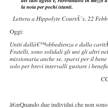
dei suoi affetti e, ritrovandosi in mezzo a
la noia per pochi istanti.
Lettera a Hippolyte CourtÃ¨s, 22 Febb
Oggi:
Uniti dallâ€™obbedienza e dalla caritÃ ,
Fratelli, sono solidali gli uni gli altri ne
missionaria anche se, sparsi per il ben
solo per brevi intervalli gustare i benefi
CC
â€œQuando due individui che non sono 