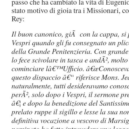
passo che ha cambiato la vita di Eugen
stato motivo di gioia tra i Missionari, c
Rey:
Il buon canonico, giÃ con la cappa, si 
Vespri quando gli fu consegnato un plico 
della Grande Penitenzieria. Con grande 
lo fece scivolare in tasca e andÃ², molto
cominciare lâ€™Ufficio. â€œConoscev
questo dispaccio â€“ riferisce Mons. Je
naturalmente, tutti desideravamo conosc
perÃ², solo dopo i Vespri, il sermone p
â€¦ e dopo la benedizione del Santissim
prelato ruppe il sigillo e lesse la sua no
definitiva vocazione a vescovo di Marsig
nominato ha fatto intravedere una legg