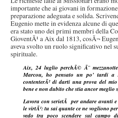
Le richieste fatte ai Missionari erano mo
importante che ai giovani in formazione
preparazione adeguata e solida. Scrive
Eugenio mette in evidenza alcune di qu
era stato uno dei primi membri della C
GioventÃ¹ a Aix dal 1813, cosÃ¬ Eugen
aveva svolto un ruolo significativo nel
spirituale.
Aix, 24 luglio perchÃ© Ã¨ mezzanott
Marcou, ho pensato un po’ tardi a sc
contenterÃ² di darti una prova del mio 
bene e non dubito che stia ancor meglio 
Lavora con serietÃ per andare avanti e p
le virtÃ¹: tu sai quante ce ne vogliono per
vedo tra poco scendere sul campo di