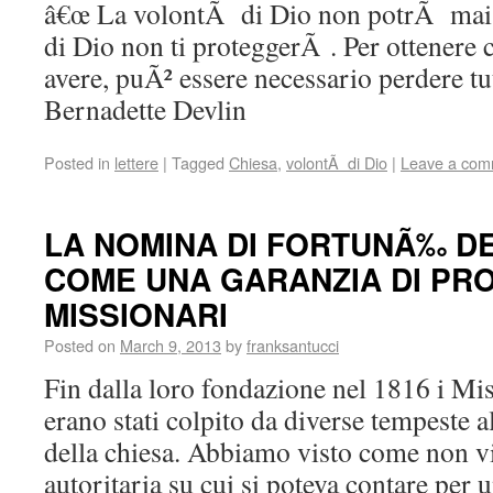
â€œ La volontÃ di Dio non potrÃ mai p
di Dio non ti proteggerÃ . Per ottenere 
avere, puÃ² essere necessario perdere tutt
Bernadette Devlin
Posted in
lettere
|
Tagged
Chiesa
,
volontÃ di Dio
|
Leave a com
LA NOMINA DI FORTUNÃ‰ D
COME UNA GARANZIA DI PRO
MISSIONARI
Posted on
March 9, 2013
by
franksantucci
Fin dalla loro fondazione nel 1816 i Mi
erano stati colpito da diverse tempeste a
della chiesa. Abbiamo visto come non vi
autoritaria su cui si poteva contare per 