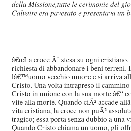
della Missione,tutte le cerimonie del gior
Calvaire era pavesato e presentava un be
â€œLa croce Ã¨ stesa su ogni cristiano. S
richiesta di abbandonare i beni terreni.
lâ€™uomo vecchio muore e si arriva a
Cristo. Una volta intrapreso il cammin
Cristo in unione con la sua morte â€“ c
vite alla morte. Quando ciÃ² accade all
vita cristiana, la croce non puÃ² assolu
tragico; essa porta senza dubbio a una vit
Quando Cristo chiama un uomo, gli offre