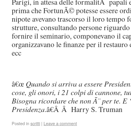
Parigi, in attesa delle formalitÃ papali e
prima che FortunÃ© potesse essere ordi
nipote avevano trascorso il loro tempo 
strutture, consultando persone riguardo 
fornire il seminario, componevano il capi
organizzavano le finanze per il restauro 
ecc
â€œ
Quando si arriva a essere Presidente
cose, gli onori, i 21 colpi di cannone, tu
Bisogna ricordare che non Ã¨ per te. E 
Presidenza
.â€Â Â Harry S. Truman
Posted in
scritti
|
Leave a comment