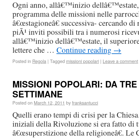
Ogni anno, allâ€™inizio dellâ€™estate,
programma delle missioni nelle parrocch
â€œstagioneâ€ successiva- cercando di 
piÃ¹ inviti possibili tra i numerosi rice
allâ€™inizio dellâ€™estate, il superiore
lettere che …
Continue reading
→
Posted in
Regola
|
Tagged
missioni popolari
|
Leave a comment
MISSIONI POPOLARI: DA TRE 
SETTIMANE
Posted on
March 12, 2011
by
franksantucci
Quelli erano tempi di crisi per la Chiesa
iniziali della Rivoluzione si era fatto di 
â€œsuperstizione della religioneâ€. Le 