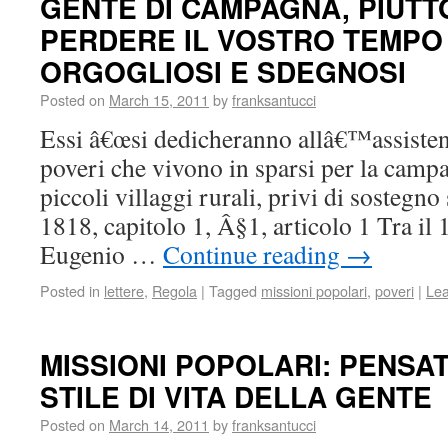
GENTE DI CAMPAGNA, PIUTT
PERDERE IL VOSTRO TEMPO 
ORGOGLIOSI E SDEGNOSI
Posted on
March 15, 2011
by
franksantucci
Essi â€œsi dedicheranno allâ€™assistenz
poveri che vivono in sparsi per la campag
piccoli villaggi rurali, privi di sostegno
1818, capitolo 1, Â§1, articolo 1 Tra il
Eugenio …
Continue reading
→
Posted in
lettere
,
Regola
|
Tagged
missioni popolari
,
poveri
|
Le
MISSIONI POPOLARI: PENSAT
STILE DI VITA DELLA GENTE
Posted on
March 14, 2011
by
franksantucci