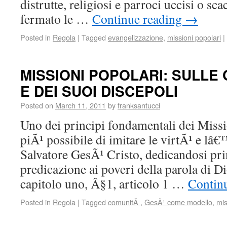
distrutte, religiosi e parroci uccisi o sc
fermato le …
Continue reading
→
Posted in
Regola
|
Tagged
evangelizzazione
,
missioni popolari
|
MISSIONI POPOLARI: SULLE
E DEI SUOI DISCEPOLI
Posted on
March 11, 2011
by
franksantucci
Uno dei principi fondamentali dei Missio
piÃ¹ possibile di imitare le virtÃ¹ e l
Salvatore GesÃ¹ Cristo, dedicandosi pri
predicazione ai poveri della parola di D
capitolo uno, Â§1, articolo 1 …
Contin
Posted in
Regola
|
Tagged
comunitÃ
,
GesÃ¹ come modello
,
mis