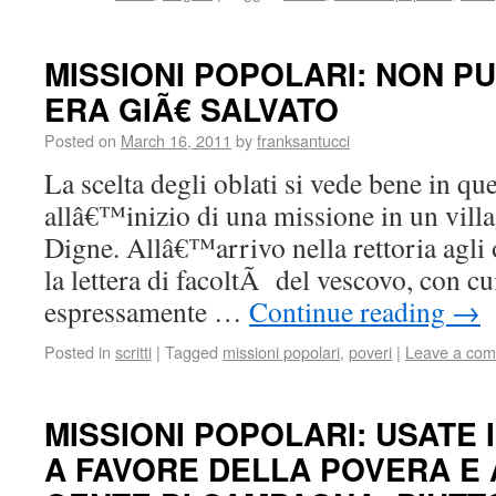
MISSIONI POPOLARI: NON P
ERA GIÃ€ SALVATO
Posted on
March 16, 2011
by
franksantucci
La scelta degli oblati si vede bene in q
allâ€™inizio di una missione in un villa
Digne. Allâ€™arrivo nella rettoria agli 
la lettera di facoltÃ del vescovo, con cu
espressamente …
Continue reading
→
Posted in
scritti
|
Tagged
missioni popolari
,
poveri
|
Leave a co
MISSIONI POPOLARI: USATE 
A FAVORE DELLA POVERA E