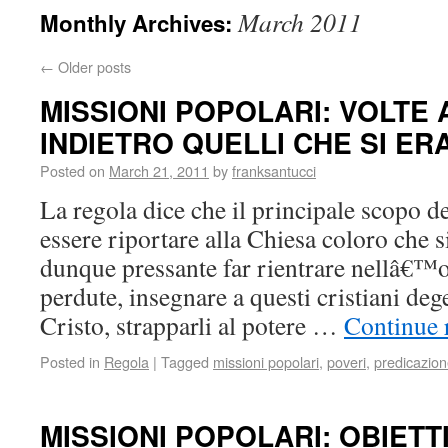
March 2011
Monthly Archives:
←
Older posts
MISSIONI POPOLARI: VOLTE
INDIETRO QUELLI CHE SI ER
Posted on
March 21, 2011
by
franksantucci
La regola dice che il principale scopo d
essere riportare alla Chiesa coloro che 
dunque pressante far rientrare nellâ€™o
perdute, insegnare a questi cristiani de
Cristo, strapparli al potere …
Continue 
Posted in
Regola
|
Tagged
missioni popolari
,
poveri
,
predicazio
MISSIONI POPOLARI: OBIETT