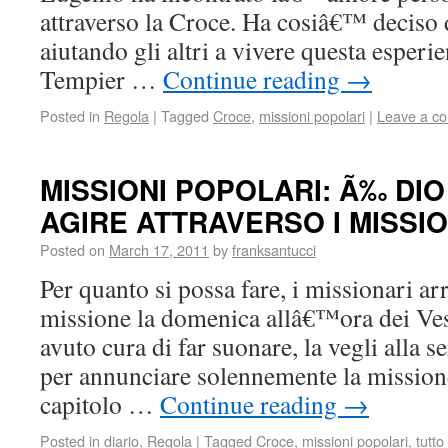
attraverso la Croce. Ha cosiâ€™ deciso d
aiutando gli altri a vivere questa esperi
Tempier …
Continue reading
→
Posted in
Regola
|
Tagged
Croce
,
missioni popolari
|
Leave a c
MISSIONI POPOLARI: Ã‰ DI
AGIRE ATTRAVERSO I MISSI
Posted on
March 17, 2011
by
franksantucci
Per quanto si possa fare, i missionari a
missione la domenica allâ€™ora dei Ves
avuto cura di far suonare, la vegli alla 
per annunciare solennemente la mission
capitolo …
Continue reading
→
Posted in
diario
,
Regola
|
Tagged
Croce
,
missioni popolari
,
tutto