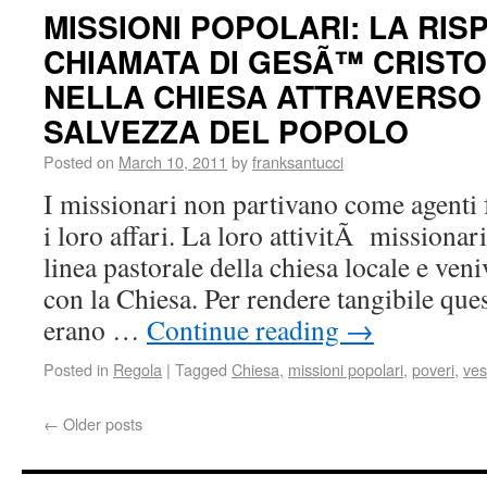
MISSIONI POPOLARI: LA RIS
CHIAMATA DI GESÃ™ CRISTO
NELLA CHIESA ATTRAVERSO 
SALVEZZA DEL POPOLO
Posted on
March 10, 2011
by
franksantucci
I missionari non partivano come agenti 
i loro affari. La loro attivitÃ missionari
linea pastorale della chiesa locale e ven
con la Chiesa. Per rendere tangibile ques
erano …
Continue reading
→
Posted in
Regola
|
Tagged
Chiesa
,
missioni popolari
,
poveri
,
ve
←
Older posts