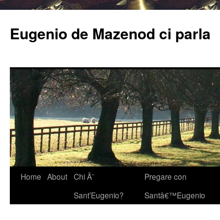
Eugenio de Mazenod ci parla
Home
About
Chi Ã¨
Pregare con
Sant’Eugenio?
Santâ€™Eugenio