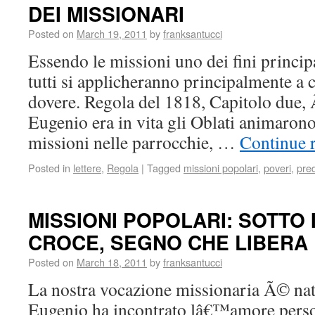
DEI MISSIONARI
Posted on
March 19, 2011
by
franksantucci
Essendo le missioni uno dei fini princip
tutti si applicheranno principalmente a
dovere. Regola del 1818, Capitolo due, 
Eugenio era in vita gli Oblati animaron
missioni nelle parrocchie, …
Continue 
Posted in
lettere
,
Regola
|
Tagged
missioni popolari
,
poveri
,
pre
MISSIONI POPOLARI: SOTTO
CROCE, SEGNO CHE LIBERA 
Posted on
March 18, 2011
by
franksantucci
La nostra vocazione missionaria Ã© na
Eugenio ha incontrato lâ€™amore person