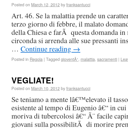
Posted on
March 12, 2012
by
franksantucci
Art. 46. Se la malattia prende un caratte
terzo giorno di febbre, il malato doma
della Chiesa e farÃ questa domanda in 
circonda si arrenda alle sue pressanti in
…
Continue reading
→
Posted in
Regola
|
Tagged
gioventÃ¹
,
malattia
,
sacramenti
|
Lea
VEGLIATE!
Posted on
March 10, 2012
by
franksantucci
Se teniamo a mente lâ€™elevato il tass
esistente al tempo di Eugenio â€“ in cui
moriva di tubercolosi â€“ Ã¨ facile capir
giovani sulla possibilitÃ di morire pr