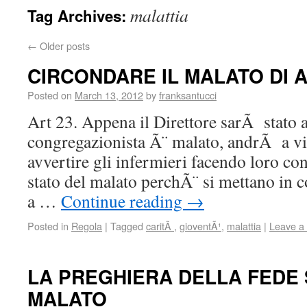
malattia
Tag Archives:
←
Older posts
CIRCONDARE IL MALATO DI 
Posted on
March 13, 2012
by
franksantucci
Art 23. Appena il Direttore sarÃ stato 
congregazionista Ã¨ malato, andrÃ a vi
avvertire gli infermieri facendo loro con
stato del malato perchÃ¨ si mettano in 
a …
Continue reading
→
Posted in
Regola
|
Tagged
caritÃ
,
gioventÃ¹
,
malattia
|
Leave a
LA PREGHIERA DELLA FEDE 
MALATO