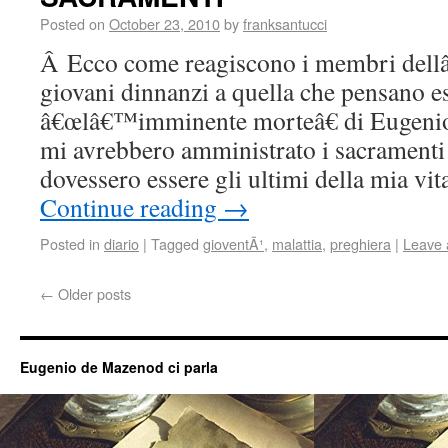
Posted on
October 23, 2010
by
franksantucci
Â Ecco come reagiscono i membri dell
giovani dinnanzi a quella che pensano e
â€œlâ€™imminente morteâ€ di Eugenio
mi avrebbero amministrato i sacramenti
dovessero essere gli ultimi della mia vit
Continue reading
→
Posted in
diario
|
Tagged
gioventÃ¹
,
malattia
,
preghiera
|
Leave
←
Older posts
Eugenio de Mazenod ci parla