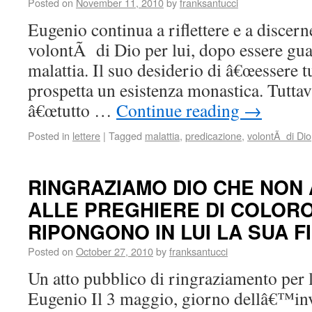
Posted on
November 11, 2010
by
franksantucci
Eugenio continua a riflettere e a discern
volontÃ di Dio per lui, dopo essere gua
malattia. Il suo desiderio di â€œessere tu
prospetta un esistenza monastica. Tuttav
â€œtutto …
Continue reading
→
Posted in
lettere
|
Tagged
malattia
,
predicazione
,
volontÃ di Dio
RINGRAZIAMO DIO CHE NON 
ALLE PREGHIERE DI COLOR
RIPONGONO IN LUI LA SUA F
Posted on
October 27, 2010
by
franksantucci
Un atto pubblico di ringraziamento per 
Eugenio Il 3 maggio, giorno dellâ€™inv