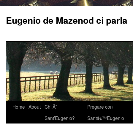
Eugenio de Mazenod ci parla
Home
About
Chi Ã¨
Pregare con
Sant’Eugenio?
Santâ€™Eugenio