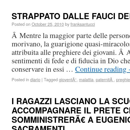
STRAPPATO DALLE FAUCI D
Posted on
October 25, 2010
by
franksantucci
Â Mentre la maggior parte delle person
morivano, la guarigione quasi-miracolo
attribuita alle preghiere dei giovani. Â 
sentimenti di fede e di fiducia in Dio ch
conservare in essi …
Continue reading
Posted in
diario
|
Tagged
gioventÃ¹
,
malattia
,
paternitÃ
,
preghie
I RAGAZZI LASCIANO LA SC
ACCOMPAGNARE IL PRETE C
SOMMINISTRERÃ€ A EUGENIO
SACRAMENTI