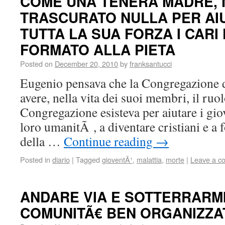
COME UNA TENERA MADRE, 
TRASCURATO NULLA PER AI
TUTTA LA SUA FORZA I CARI 
FORMATO ALLA PIETA
Posted on
December 20, 2010
by
franksantucci
Eugenio pensava che la Congregazione 
avere, nella vita dei suoi membri, il ruo
Congregazione esisteva per aiutare i gio
loro umanitÃ , a diventare cristiani e 
della …
Continue reading
→
Posted in
diario
|
Tagged
gioventÃ¹
,
malattia
,
morte
|
Leave a c
ANDARE VIA E SOTTERRARMI
COMUNITÃ€ BEN ORGANIZZA