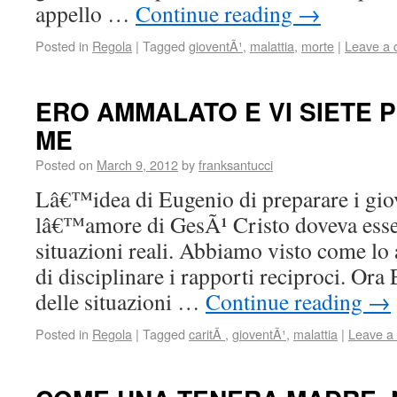
appello …
Continue reading
→
Posted in
Regola
|
Tagged
gioventÃ¹
,
malattia
,
morte
|
Leave a
ERO AMMALATO E VI SIETE P
ME
Posted on
March 9, 2012
by
franksantucci
Lâ€™idea di Eugenio di preparare i giov
lâ€™amore di GesÃ¹ Cristo doveva esser
situazioni reali. Abbiamo visto come lo
di disciplinare i rapporti reciproci. Ora
delle situazioni …
Continue reading
→
Posted in
Regola
|
Tagged
caritÃ
,
gioventÃ¹
,
malattia
|
Leave a