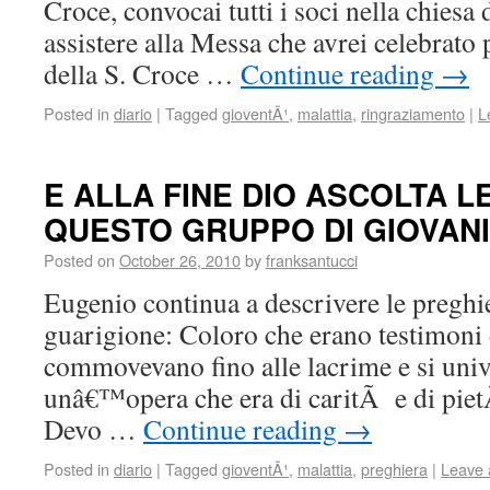
Croce, convocai tutti i soci nella chiesa
assistere alla Messa che avrei celebrato 
della S. Croce …
Continue reading
→
Posted in
diario
|
Tagged
gioventÃ¹
,
malattia
,
ringraziamento
|
L
E ALLA FINE DIO ASCOLTA L
QUESTO GRUPPO DI GIOVANI
Posted on
October 26, 2010
by
franksantucci
Eugenio continua a descrivere le preghie
guarigione: Coloro che erano testimoni 
commovevano fino alle lacrime e si univ
unâ€™opera che era di caritÃ e di piet
Devo …
Continue reading
→
Posted in
diario
|
Tagged
gioventÃ¹
,
malattia
,
preghiera
|
Leave