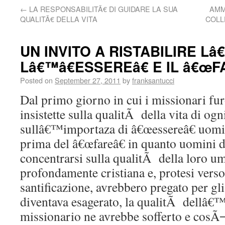
←
LA RESPONSABILITÃ€ DI GUIDARE LA SUA
AMM
QUALITÃ€ DELLA VITA
COLL
UN INVITO A RISTABILIRE L
Lâ€™â€ESSEREâ€ E IL â€œF
Posted on
September 27, 2011
by
franksantucci
Dal primo giorno in cui i missionari fu
insistette sulla qualitÃ della vita di og
sullâ€™importaza di â€œessereâ€ uomi
prima del â€œfareâ€ in quanto uomini 
concentrarsi sulla qualitÃ della loro u
profondamente cristiana e, protesi verso
santificazione, avrebbero pregato per gli 
diventava esagerato, la qualitÃ dellâ€™â
missionario ne avrebbe sofferto e cosÃ¬