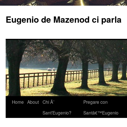
Eugenio de Mazenod ci parla
Home
About
Chi Ã¨
Pregare con
Sant’Eugenio?
Santâ€™Eugenio