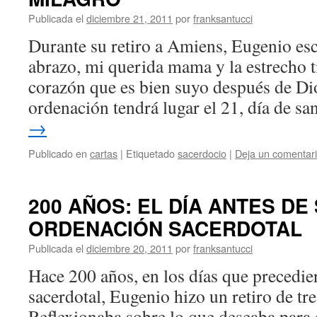
Publicada el
diciembre 21, 2011
por
franksantucci
Durante su retiro a Amiens, Eugenio esc
abrazo, mi querida mama y la estrecho 
corazón que es bien suyo después de Dio
ordenación tendrá lugar el 21, día de s
→
Publicado en
cartas
|
Etiquetado
sacerdocio
|
Deja un comentar
200 AÑOS: EL DÍA ANTES DE
ORDENACIÓN SACERDOTAL
Publicada el
diciembre 20, 2011
por
franksantucci
Hace 200 años, en los días que precedie
sacerdotal, Eugenio hizo un retiro de tr
Reflexionaba sobre lo que deseaba para e