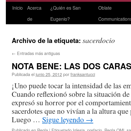
Saltar
Inicio
Acerca
¿Quién es San
Oblate
al
de
Eugenio?
Communication
contenido
sacerdocio
Archivo de la etiqueta:
←
Entradas más antiguas
NOTA BENE: LAS DOS CARA
Publicada el
junio 25, 2012
por
franksantucci
¡Uno puede tocar la intensidad de las 
Cuando reflexionó sobre la situación de 
expresó su horror por el comportamien
sacerdotes que no vivían a la altura que
Luego …
Sigue leyendo
→
Publicado en
Regla
|
Etiquetado
Iglesia
,
prefacio
,
Regla OMI
,
sa